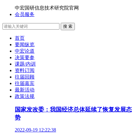
中宏国研信息技术研究院官网
会员服务
搜 索
首页
要闻纵览
中宏论道
决策要参
课题/内训
资料订阅
往届回顾
往届嘉宾
最新活动
政策法规
国家发改委：我国经济总体延续了恢复发展态
势
2022-09-19 12:22:38