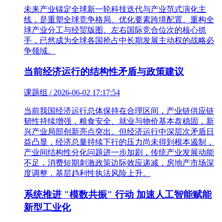
未来产业锚定全球新一轮科技迭代与产业范式演化主
线，是重塑全球竞争格局、优化要素跨境配置、重构全
球产业分工与经贸版图、左右国际竞合位次的核心抓
手，已然成为全球各国抢占中长期发展主动权的战略必
争领域。
当前经济运行的结构性矛盾与政策建议
课题组 / 2026-06-02 17:17:54
当前我国经济运行总体保持在合理区间，产业链供应链
韧性持续增强，粮食安全、就业与物价基本盘稳固，新
兴产业局部创新亮点突出。但经济运行中深层次矛盾日
益凸显，经济总量持续下行的压力尚未得到根本遏制，
产业间结构性分化问题进一步加剧，传统产业发展动能
不足，消费短期刺激政策边际效应递减，房地产市场深
度调整，基层趋利性执法风险上升。
系统推进 "模数共振" 行动 加速人工智能赋能
新型工业化