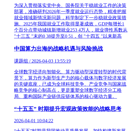
为深入贯彻落实党中央、国务院关于稳就业工作的决策
部署，准确研判2026年一季度就业运行态势，精准把握
就业领域新情况新问题，科学制定下一步稳就业政策措
施。2025年我国就业工作取得显著成效，GDP每增长1
个百分点带动城镇新增就业253 4万人，就业弹性系数从
"十三五 "末的0 38提升至0 51，创 "十四五 "以来新高
中国算力出海的战略机遇与风险挑战
课题组 / 2026-04-03 13:55:19
全球数字经济向智能化、算力驱动型深度转型的时代背
景下，算力作为新型生产力的核心载体与数字经济发展
的关键底座，已成为全球科技竞争、产业竞争与国家战
略竞争的核心制高点，更是重塑全球数字经济分工格
局、重构国际产业链供应链体系的核心驱动力量。
“十五五” 时期提升宏观政策效能的战略思考
2026-04-01 10:04:22
“十五五”时期是我国推动高质量发展、加快构建新发展