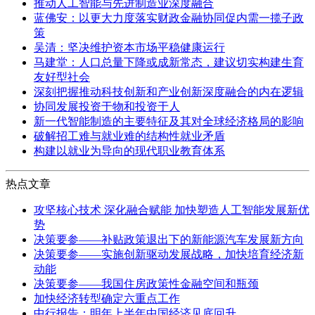
推动人工智能与先进制造业深度融合
蓝佛安：以更大力度落实财政金融协同促内需一揽子政
策
吴清：坚决维护资本市场平稳健康运行
马建堂：人口总量下降或成新常态，建议切实构建生育
友好型社会
深刻把握推动科技创新和产业创新深度融合的内在逻辑
协同发展投资于物和投资于人
新一代智能制造的主要特征及其对全球经济格局的影响
破解招工难与就业难的结构性就业矛盾
构建以就业为导向的现代职业教育体系
热点文章
攻坚核心技术 深化融合赋能 加快塑造人工智能发展新优
势
决策要参——补贴政策退出下的新能源汽车发展新方向
决策要参——实施创新驱动发展战略，加快培育经济新
动能
决策要参——我国住房政策性金融空间和瓶颈
加快经济转型确定六重点工作
中行报告：明年上半年中国经济见底回升