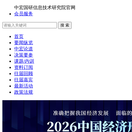
中宏国研信息技术研究院官网
会员服务
搜 索
首页
要闻纵览
中宏论道
决策要参
课题/内训
资料订阅
往届回顾
往届嘉宾
最新活动
政策法规