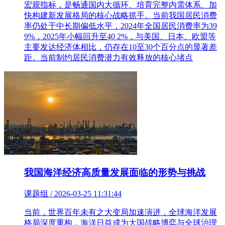
宏观指标，是畅通国内大循环、培育完整内需体系、加
快构建新发展格局的核心战略抓手。当前我国居民消费
率仍处于中长期偏低水平，2024年全国居民消费率为39
9%，2025年小幅回升至40 2%，与美国、日本、欧盟等
主要发达经济体相比，仍存在10至30个百分点的显著差
距。当前制约居民消费潜力有效释放的核心堵点
我国海洋经济高质量发展面临的形势与挑战
课题组 / 2026-03-25 11:31:44
当前，世界百年未有之大变局加速演进，全球海洋发展
格局深度重构，海洋日益成为大国战略博弈与全球治理