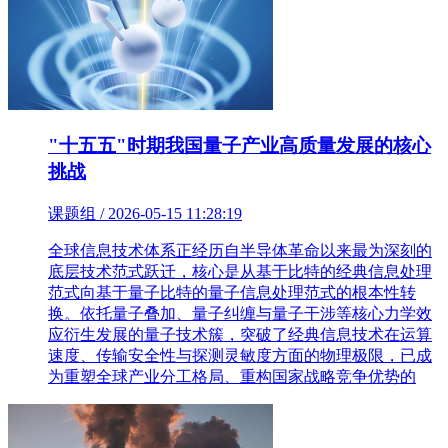
"十五五"时期我国量子产业高质量发展的核心
挑战
课题组 / 2026-05-15 11:28:19
全球信息技术体系正经历自半导体革命以来最为深刻的
底层技术范式跃迁，核心是从基于比特的经典信息处理
范式向基于量子比特的量子信息处理范式的根本性转
换。依托量子叠加、量子纠缠与量子干涉等核心力学效
应衍生发展的量子技术簇，突破了经典信息技术在运算
速度、传输安全性与探测灵敏度方面的物理极限，已成
为重塑全球产业分工格局、重构国家战略竞争优势的