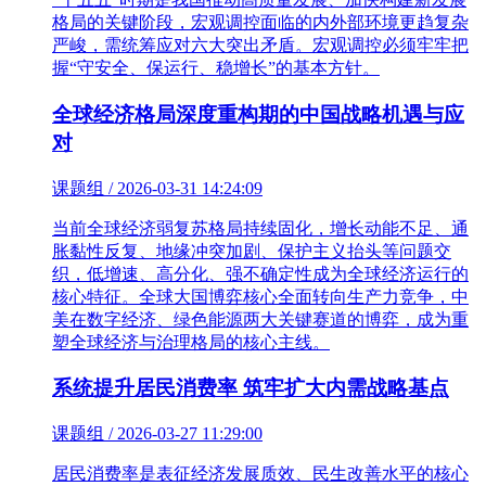
格局的关键阶段，宏观调控面临的内外部环境更趋复杂
严峻，需统筹应对六大突出矛盾。宏观调控必须牢牢把
握“守安全、保运行、稳增长”的基本方针。
全球经济格局深度重构期的中国战略机遇与应
对
课题组 / 2026-03-31 14:24:09
当前全球经济弱复苏格局持续固化，增长动能不足、通
胀黏性反复、地缘冲突加剧、保护主义抬头等问题交
织，低增速、高分化、强不确定性成为全球经济运行的
核心特征。全球大国博弈核心全面转向生产力竞争，中
美在数字经济、绿色能源两大关键赛道的博弈，成为重
塑全球经济与治理格局的核心主线。
系统提升居民消费率 筑牢扩大内需战略基点
课题组 / 2026-03-27 11:29:00
居民消费率是表征经济发展质效、民生改善水平的核心