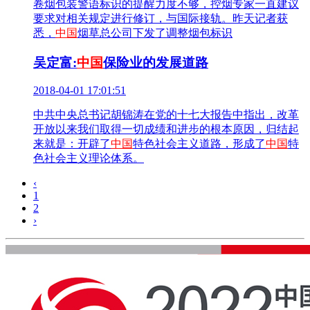
卷烟包装警语标识的提醒力度不够，控烟专家一直建议
要求对相关规定进行修订，与国际接轨。昨天记者获
悉，
中国
烟草总公司下发了调整烟包标识
吴定富:
中国
保险业的发展道路
2018-04-01 17:01:51
中共中央总书记胡锦涛在党的十七大报告中指出，改革
开放以来我们取得一切成绩和进步的根本原因，归结起
来就是：开辟了
中国
特色社会主义道路，形成了
中国
特
色社会主义理论体系。
‹
1
2
›