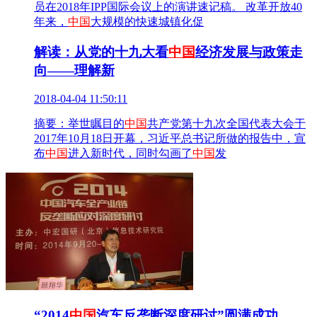
员在2018年IPP国际会议上的演讲速记稿。 改革开放40
年来，
中国
大规模的快速城镇化促
解读：从党的十九大看
中国
经济发展与政策走
向——理解新
2018-04-04 11:50:11
摘要：举世瞩目的
中国
共产党第十九次全国代表大会于
2017年10月18日开幕，习近平总书记所做的报告中，宣
布
中国
进入新时代，同时勾画了
中国
发
“2014
中国
汽车反垄断深度研讨”圆满成功