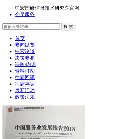
中宏国研信息技术研究院官网
会员服务
搜 索
首页
要闻纵览
中宏论道
决策要参
课题/内训
资料订阅
往届回顾
往届嘉宾
最新活动
政策法规