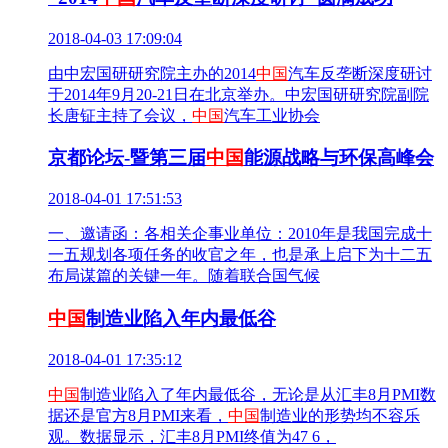
2018-04-03 17:09:04
由中宏国研研究院主办的2014
中国
汽车反垄断深度研讨
于2014年9月20-21日在北京举办。中宏国研研究院副院
长唐钲主持了会议，
中国
汽车工业协会
京都论坛-暨第三届
中国
能源战略与环保高峰会
2018-04-01 17:51:53
一、邀请函：各相关企事业单位：2010年是我国完成十
一五规划各项任务的收官之年，也是承上启下为十二五
布局谋篇的关键一年。随着联合国气候
中国
制造业陷入年内最低谷
2018-04-01 17:35:12
中国
制造业陷入了年内最低谷，无论是从汇丰8月PMI数
据还是官方8月PMI来看，
中国
制造业的形势均不容乐
观。数据显示，汇丰8月PMI终值为47 6，