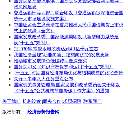
国务院常务会议解读：国务院常务会议部署新型电网、
物流网建设
交通运输部等四部门联合印发《交通运输纵深推进全国
统一大市场建设实施方案》
中国证监会主席吴清在香港推出人民币国债期货上市仪
式上的致辞（全文）
国家发展改革委、国家能源局印发《新型电力系统建
设“十五五”规划》
到2030年 常规水电装机达到4.1亿千瓦左右
我国经济呈现"动能向新、结构向优"的发展态势
推动城市发展绿色低碳转型走深走实
国务院印发《知识产权保护和运用“十五五”规划》
“十五五”时期国有经济布局优化与结构调整的路径选择
央行下半年八大任务重点公布
国家机关事务管理局 国家发展和改革委员会关于印发
《“十五五”公共机构节能降碳工作方案》的通知
关于我们
|
机构设置
|
商务合作
|
求职招聘
|
联系我们
版权所有：
经济形势报告网