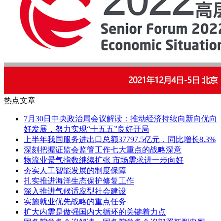
热点文章
7月30日中央政治局会议解读：推动经济持续向新向优向
好发展，努力实现“十五五”良好开局
上半年我国服务进出口总额37797.5亿元，同比增长8.3%
深刻把握证监会监管工作七大重点的战略深意
物流业景气指数继续扩张 市场需求进一步向好
夯实人工智能发展的制度保障
扎实推进海洋生态保护修复工作
深入推进气候适应型社会建设
实施就业优先战略的重点任务
扩大内需是做强国内大循环的关键着力点