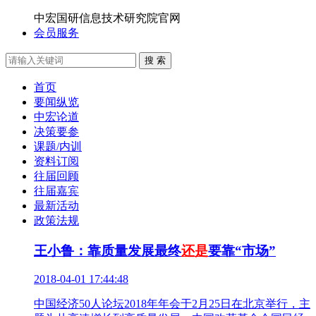
中宏国研信息技术研究院官网
会员服务
搜 索
首页
要闻纵览
中宏论道
决策要参
课题/内训
资料订阅
往届回顾
往届嘉宾
最新活动
政策法规
王小鲁：靠质量发展最终
还是
要靠“市场”
2018-04-01 17:44:48
中国经济50人论坛2018年年会于2月25日在北京举行，主