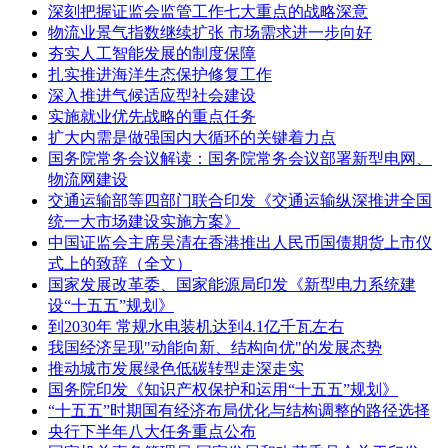
深刻把握证监会监管工作七大重点的战略深意
物流业景气指数继续扩张 市场需求进一步向好
夯实人工智能发展的制度保障
扎实推进海洋生态保护修复工作
深入推进气候适应型社会建设
实施就业优先战略的重点任务
扩大内需是做强国内大循环的关键着力点
国务院常务会议解读：国务院常务会议部署新型电网、
物流网建设
交通运输部等四部门联合印发《交通运输纵深推进全国
统一大市场建设实施方案》
中国证监会主席吴清在香港推出人民币国债期货上市仪
式上的致辞（全文）
国家发展改革委、国家能源局印发《新型电力系统建
设“十五五”规划》
到2030年 常规水电装机达到4.1亿千瓦左右
我国经济呈现"动能向新、结构向优"的发展态势
推动城市发展绿色低碳转型走深走实
国务院印发《知识产权保护和运用“十五五”规划》
“十五五”时期国有经济布局优化与结构调整的路径选择
央行下半年八大任务重点公布