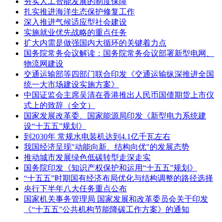
夯实人工智能发展的制度保障
扎实推进海洋生态保护修复工作
深入推进气候适应型社会建设
实施就业优先战略的重点任务
扩大内需是做强国内大循环的关键着力点
国务院常务会议解读：国务院常务会议部署新型电网、
物流网建设
交通运输部等四部门联合印发《交通运输纵深推进全国
统一大市场建设实施方案》
中国证监会主席吴清在香港推出人民币国债期货上市仪
式上的致辞（全文）
国家发展改革委、国家能源局印发《新型电力系统建
设“十五五”规划》
到2030年 常规水电装机达到4.1亿千瓦左右
我国经济呈现"动能向新、结构向优"的发展态势
推动城市发展绿色低碳转型走深走实
国务院印发《知识产权保护和运用“十五五”规划》
“十五五”时期国有经济布局优化与结构调整的路径选择
央行下半年八大任务重点公布
国家机关事务管理局 国家发展和改革委员会关于印发
《“十五五”公共机构节能降碳工作方案》的通知