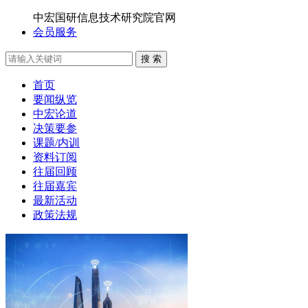
中宏国研信息技术研究院官网
会员服务
搜 索
首页
要闻纵览
中宏论道
决策要参
课题/内训
资料订阅
往届回顾
往届嘉宾
最新活动
政策法规