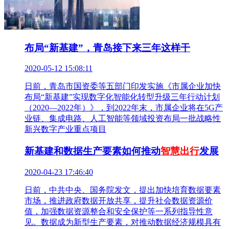
布局“新基建”，青岛接下来三年这样干
2020-05-12 15:08:11
日前，青岛市国资委等五部门印发实施《市属企业加快
布局“新基建”实现数字化智能化转型升级三年行动计划
（2020—2022年）》，到2022年末，市属企业将在5G产
业链、集成电路、人工智能等领域投资布局一批战略性
新兴数字产业重点项目
新基建和数据生产要素如何推动
智慧出行
发展
2020-04-23 17:46:40
日前，中共中央、国务院发文，提出加快培育数据要素
市场，推进政府数据开放共享，提升社会数据资源价
值，加强数据资源整合和安全保护等一系列指导性意
见。数据成为新型生产要素，对推动数据经济规模具有