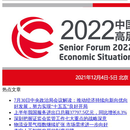
热点文章
7月30日中央政治局会议解读：推动经济持续向新向优向
好发展，努力实现“十五五”良好开局
上半年我国服务进出口总额37797.5亿元，同比增长8.3%
深刻把握证监会监管工作七大重点的战略深意
物流业景气指数继续扩张 市场需求进一步向好