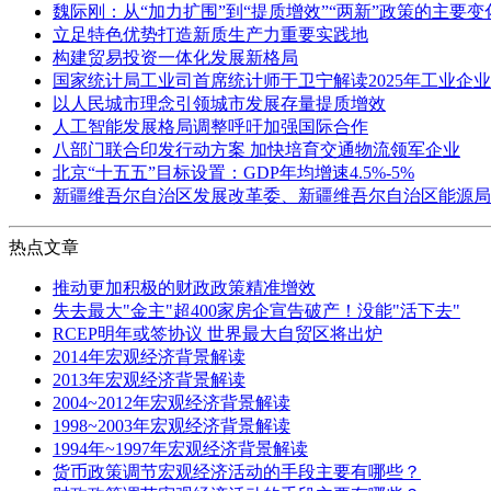
魏际刚：从“加力扩围”到“提质增效”“两新”政策的主要
立足特色优势打造新质生产力重要实践地
构建贸易投资一体化发展新格局
国家统计局工业司首席统计师于卫宁解读2025年工业企
以人民城市理念引领城市发展存量提质增效
人工智能发展格局调整呼吁加强国际合作
八部门联合印发行动方案 加快培育交通物流领军企业
北京“十五五”目标设置：GDP年均增速4.5%-5%
新疆维吾尔自治区发展改革委、新疆维吾尔自治区能源局
热点文章
推动更加积极的财政政策精准增效
失去最大"金主"超400家房企宣告破产！没能"活下去"
RCEP明年或签协议 世界最大自贸区将出炉
2014年宏观经济背景解读
2013年宏观经济背景解读
2004~2012年宏观经济背景解读
1998~2003年宏观经济背景解读
1994年~1997年宏观经济背景解读
货币政策调节宏观经济活动的手段主要有哪些？