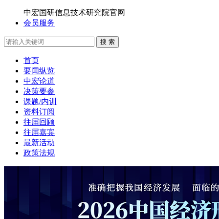
中宏国研信息技术研究院官网
会员服务
搜 索
首页
要闻纵览
中宏论道
决策要参
课题/内训
资料订阅
往届回顾
往届嘉宾
最新活动
政策法规