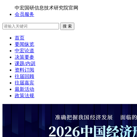
中宏国研信息技术研究院官网
会员服务
搜 索
首页
要闻纵览
中宏论道
决策要参
课题/内训
资料订阅
往届回顾
往届嘉宾
最新活动
政策法规