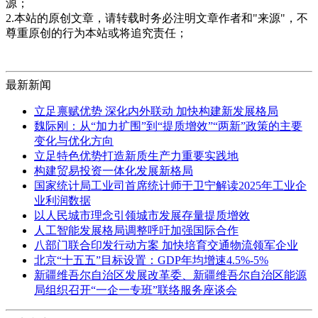
源；
2.本站的原创文章，请转载时务必注明文章作者和"来源"，不
尊重原创的行为本站或将追究责任；
最新新闻
立足禀赋优势 深化内外联动 加快构建新发展格局
魏际刚：从“加力扩围”到“提质增效”“两新”政策的主要
变化与优化方向
立足特色优势打造新质生产力重要实践地
构建贸易投资一体化发展新格局
国家统计局工业司首席统计师于卫宁解读2025年工业企
业利润数据
以人民城市理念引领城市发展存量提质增效
人工智能发展格局调整呼吁加强国际合作
八部门联合印发行动方案 加快培育交通物流领军企业
北京“十五五”目标设置：GDP年均增速4.5%-5%
新疆维吾尔自治区发展改革委、新疆维吾尔自治区能源
局组织召开“一企一专班”联络服务座谈会