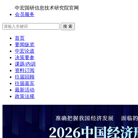
中宏国研信息技术研究院官网
会员服务
搜 索
首页
要闻纵览
中宏论道
决策要参
课题/内训
资料订阅
往届回顾
往届嘉宾
最新活动
政策法规