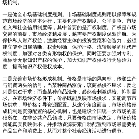
场机制。
一是健全市场基础制度规则。市场基础制度规则用以保障和规
范市场经济的基本运行，主要包括产权制度、公平竞争、市场
准入和社会信用制度等，其中首要的是产权制度。产权是市场
交易的前提，市场经济越发展，越需要产权制度保驾护航。为
保护私人财产权益，激励经营主体的投资意愿和创造力，必须
建立健全归属清晰、权责明确、保护严格、流转顺畅的现代产
权制度，加强对各类有形物权的保护。同时还要加强对专利、
商标等无形知识产权的保护，加大知识产权侵权行为惩治力
度，提高知识产权侵权成本。
二是完善市场价格形成机制。价格是市场的风向标，传递生产
与消费两头的信号，当某种商品涨价，该商品供不应求，反之
则是供过于求；而当某种商品涨价，必然会刺激供给、抑制需
求。在市场经济条件下，价格既能反映市场供求，又能调节市
场供求，即价格引导资源配置。从这个角度而言，市场价格形
成机制是资源配置的核心机制，也是建设全国统一大市场的基
础所在。在非公共产品领域，只要价格由市场决定，市场价格
就能真实反映供求，并推动资源要素自动配置到市场最需要的
产品生产和消费上，从而对整个社会经济活动进行调节。