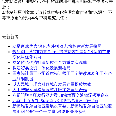
1.本站遵循行业规范，任何转载的稿件都会明确标注作者和来
源；
2.本站的原创文章，请转载时务必注明文章作者和"来源"，不
尊重原创的行为本站或将追究责任；
最新新闻
立足禀赋优势 深化内外联动 加快构建新发展格局
魏际刚：从“加力扩围”到“提质增效”“两新”政策的主要
变化与优化方向
立足特色优势打造新质生产力重要实践地
构建贸易投资一体化发展新格局
国家统计局工业司首席统计师于卫宁解读2025年工业企
业利润数据
以人民城市理念引领城市发展存量提质增效
人工智能发展格局调整呼吁加强国际合作
八部门联合印发行动方案 加快培育交通物流领军企业
北京“十五五”目标设置：GDP年均增速4.5%-5%
新疆维吾尔自治区发展改革委、新疆维吾尔自治区能源
局组织召开“一企一专班”联络服务座谈会