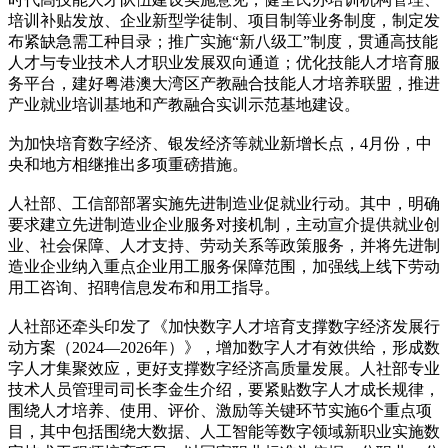
培训补贴发放、企业新型学徒制、项目制等业务制度，制定发
布紧缺急需工种目录；推广实施“新八级工”制度，贯通高技能
人才与专业技术人才职业发展双向通道；优化技能人才培育服
务平台，建好粤港澳大湾区产教融合技能人才培养联盟，推进
产业就业培训基地和产教融合实训示范基地建设。
为加快培育数字经济、银发经济等就业新增长点，4月份，中
央和地方相继推出多项重磅措施。
人社部、工信部部署实施先进制造业促就业行动。其中，明确
要求建立先进制造业企业服务对接机制，主动宣介提供就业创
业、社会保障、人才支持、劳动关系等政策服务，并将先进制
造业企业纳入重点企业用工服务保障范围，加强线上线下劳动
用工咨询、招聘信息发布和用工指导。
人社部还牵头印发了《加快数字人才培育支撑数字经济发展行
动方案（2024—2026年）》，增加数字人才有效供给，形成数
字人才集聚效应，更好支撑数字经济高质量发展。人社部专业
技术人员管理司司长李金生介绍，要紧贴数字人才成长规律，
围绕人才培养、使用、评价、激励等关键环节实施6个重点项
目，其中包括围绕大数据、人工智能等数字领域新职业实施数