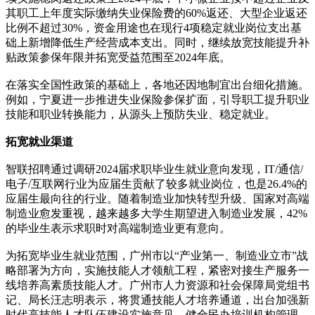
其职工上年度实际缴纳失业保险费的60%返还、大型企业返还
比例不超过30%，资金用途也在现行4项稳定就业岗位支出基
础上新增降低生产经营成本支出。同时，继续放宽技能提升补
贴政策参保年限并拓宽受益范围至2024年底。
在落实全国性政策的基础上，各地还因地制宜出台细化措施。
例如，宁夏进一步推进失业保险参保扩面，引导职工提升职业
技能和职业转换能力，从源头上预防失业、稳定就业。
拓宽就业渠道
智联招聘通过调研2024届求职毕业生就业意向发现，IT/通信/
电子/互联网行业为应届生贡献了较多就业岗位，也是26.4%的
应届生最向往的行业。随着制造业加快转型升级、国家对高端
制造业愈发重视，越来越多大学生期望进入制造业发展，42%
的毕业生表示求职时对高端制造业更有意向。
为拓宽毕业生就业范围，广州市以“产业第一、制造业立市”战
略部署为方向，实施技能人才领航工程，紧密对接生产服务一
线培养高素质技能人才。广州市人力资源和社会保障局党组书
记、局长汪志明表示，将贯通技能人才培养通道，出台加强新
时代高技能人才队伍建设实施意见，健全民办培训机构管理、