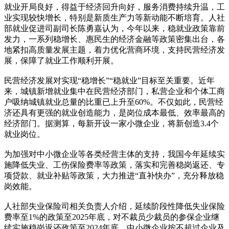
就业开局良好，得益于经济回升向好，服务消费持续升温，工
业实现较快增长，特别是新质生产力等新动能不断培育。人社
部就业促进司副司长陈勇嘉认为，今年以来，稳就业政策靠前
发力，一系列稳增长、惠民生的经济金融等政策密集出台，各
地紧扣高质量发展主题，着力优化营商环境，支持民营经济发
展，保障了就业工作顺利开展。
民营经济发展对实现“稳增长”“稳就业”目标至关重要。近年
来，城镇新增就业集中在民营经济部门，私营企业和个体工商
户吸纳城镇就业总量的比重已上升至60%。不仅如此，民营经
济还具有更强的就业创造能力，是岗位成本最低、效率最高的
经济部门。据测算，每新开设一家小微企业，将新创造3.4个
就业岗位。
为加强对中小微企业等各类经营主体的支持，我国今年延续实
施降低失业、工伤保险费率等政策，落实和完善稳岗返还、专
项贷款、就业补贴等政策，大力推进“直补快办”，充分释放稳
岗效能。
人社部失业保险司相关负责人介绍，延续阶段性降低失业保险
费率至1%的政策至2025年底，对不裁员少裁员的参保企业继
续实施稳岗返还政策至2024年底，中小微企业按不超过企业及