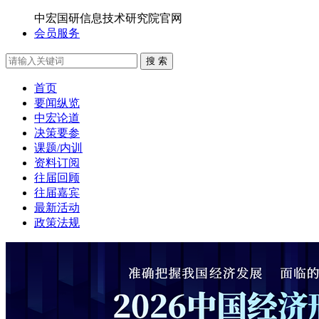
中宏国研信息技术研究院官网
会员服务
搜 索
首页
要闻纵览
中宏论道
决策要参
课题/内训
资料订阅
往届回顾
往届嘉宾
最新活动
政策法规