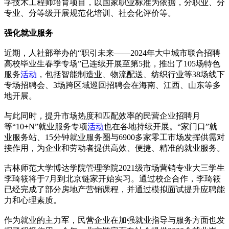
字技术工程师培育项目，以国家职业标准为依据，分职业、分
专业、分等级开展规范化培训、社会化评价等。
强化就业服务
近期，人社部举办的“职引未来——2024年大中城市联合招聘
高校毕业生春季专场”已连续开展至第5批，推出了105场特色
服务
活动
，包括智能制造业、物流配送、纺织行业等38场线下
专场招聘会、3场跨区域巡回招聘会在海南、江西、山东等多
地开展。
与此同时，提升市场热度和匹配效率的民营企业招聘月
等“10+N”就业服务专项
活动
也在各地持续开展。“家门口”就
业服务站、15分钟就业服务圈与6900多家零工市场发挥供需对
接作用，为企业和劳动者提供高效、便捷、精准的就业服务。
吉林师范大学博达学院管理学院2021级市场营销专业大三学生
李琦筱将于7月到北京链家开始实习。通过校企合作，李琦筱
已经完成了部分房地产营销课程，并通过模拟面试提升应聘能
力和心理素质。
作为就业的主力军，民营企业在加强就业指导与服务方面也发