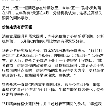
另外，“五一”假期还存在错期效应。今年“五一”假期5天均落
在5月，去年则有2天落在4月，分析机构认为，这将拉高相关
消费的同比读数。
价格走势有所回暖
消费意愿回升和需求回暖，也带来价格走势的乐观预期。分析
机构预计，5月份CPI和PPI同比增速有望双双好转。
华创证券研究所副所长、首席宏观分析师张瑜表示，预计5月
份CPI同比从0.3%回升至0.4%，PPI同比从-2.5%回升至-1.4%左
右。她认为，物价走势或许正处于一个关键的十字路口。“或
者得益于供需两侧的政策推动，价格持续回升；或者受若干执
行层面的堵点影响，供需均衡的出现有待更大力度、更精细化
的政策补充，价格回升呈波浪式、曲折式。”
猪肉价格一直是CPI的重要影响因素。截至今年4月份，能繁
母猪存栏量已经连续15个月下降。生猪产能的持续去化，使价
格走势迎来拐点。
“5月猪肉价格快速回升，并且超过春节期间的价格。”李超表