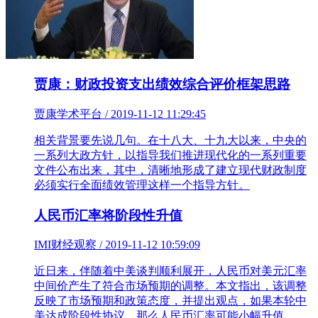
贾康：财政投资支出绩效综合评价框架思路
贾康学术平台 / 2019-11-12 11:29:45
相关背景要先说几句。在十八大、十九大以来，中央的
一系列大政方针，以指导我们推进现代化的一系列重要
文件公布出来，其中，清晰地形成了建立现代财政制度
必须实行全面绩效管理这样一个指导方针。
人民币汇率将阶段性升值
IMI财经观察 / 2019-11-12 10:59:09
近日来，伴随着中美谈判顺利展开，人民币对美元汇率
中间价产生了符合市场预期的调整。本文指出，该调整
反映了市场预期和政策态度，并提出观点，如果本轮中
美达成阶段性协议，那么人民币汇率可能小幅升值。