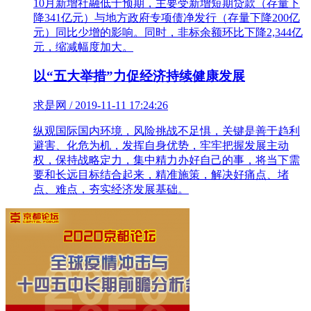
10月新增社融低于预期，主要受新增短期贷款（存量下
降341亿元）与地方政府专项债净发行（存量下降200亿
元）同比少增的影响。同时，非标余额环比下降2,344亿
元，缩减幅度加大。
以“五大举措”力促经济持续健康发展
求是网 / 2019-11-11 17:24:26
纵观国际国内环境，风险挑战不足惧，关键是善于趋利
避害、化危为机，发挥自身优势，牢牢把握发展主动
权，保持战略定力，集中精力办好自己的事，将当下需
要和长远目标结合起来，精准施策，解决好痛点、堵
点、难点，夯实经济发展基础。