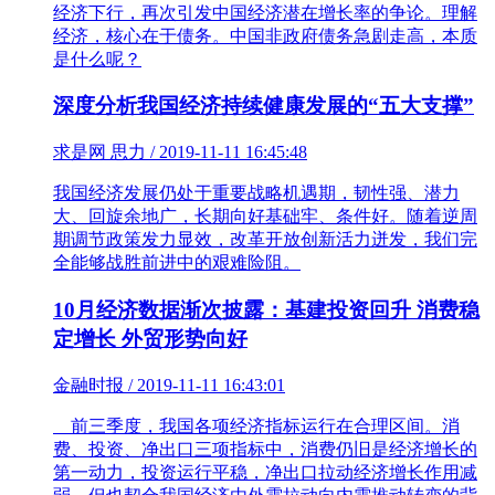
经济下行，再次引发中国经济潜在增长率的争论。理解
经济，核心在于债务。中国非政府债务急剧走高，本质
是什么呢？
深度分析我国经济持续健康发展的“五大支撑”
求是网 思力 / 2019-11-11 16:45:48
我国经济发展仍处于重要战略机遇期，韧性强、潜力
大、回旋余地广，长期向好基础牢、条件好。随着逆周
期调节政策发力显效，改革开放创新活力迸发，我们完
全能够战胜前进中的艰难险阻。
10月经济数据渐次披露：基建投资回升 消费稳
定增长 外贸形势向好
金融时报 / 2019-11-11 16:43:01
前三季度，我国各项经济指标运行在合理区间。消
费、投资、净出口三项指标中，消费仍旧是经济增长的
第一动力，投资运行平稳，净出口拉动经济增长作用减