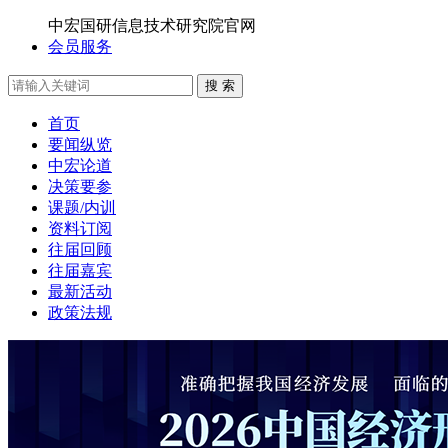
中宏国研信息技术研究院官网
会员服务
搜 索
首页
要闻纵览
中宏论道
决策要参
课题/内训
资料订阅
往届回顾
往届嘉宾
最新活动
政策法规