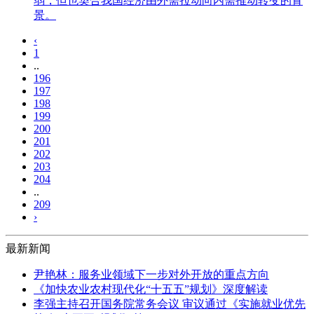
弱，但也契合我国经济由外需拉动向内需推动转变的背
景。
‹
1
..
196
197
198
199
200
201
202
203
204
..
209
›
最新新闻
尹艳林：服务业领域下一步对外开放的重点方向
《加快农业农村现代化“十五五”规划》深度解读
李强主持召开国务院常务会议 审议通过《实施就业优先