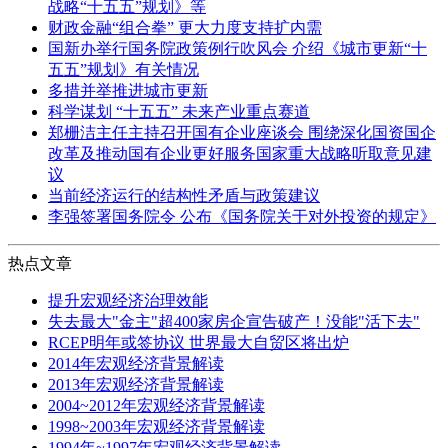
战略“十五五”规划》等
财政金融“组合拳” 更大力度支持扩内需
国新办举行国务院政策例行吹风会 介绍《城市更新“十
五五”规划》有关情况
多措并举推进城市更新
科学谋划 “十五五” 未来产业重点赛道
郑栅洁主任主持召开国有企业座谈会 围绕深化国资国企
改革及推动国有企业更好服务国家重大战略听取意见建
议
当前经济运行的结构性矛盾与政策建议
李强签署国务院令 公布《国务院关于对外投资的规定》
热点文章
提升宏观经济治理效能
失去最大"金主"超400家房企宣告破产！没能"活下去"
RCEP明年或签协议 世界最大自贸区将出炉
2014年宏观经济背景解读
2013年宏观经济背景解读
2004~2012年宏观经济背景解读
1998~2003年宏观经济背景解读
1994年~1997年宏观经济背景解读