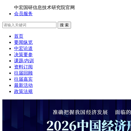
中宏国研信息技术研究院官网
会员服务
搜 索
首页
要闻纵览
中宏论道
决策要参
课题/内训
资料订阅
往届回顾
往届嘉宾
最新活动
政策法规