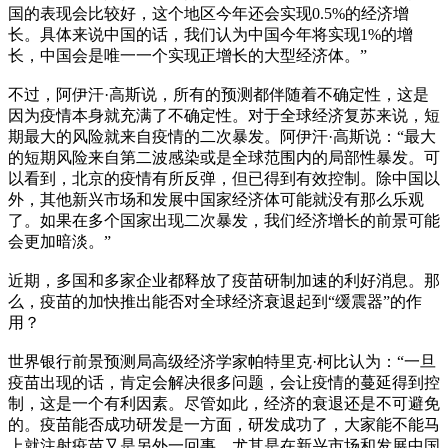
国的表现会比较好，这个地区今年还会实现0.5%的经济增
长。具体来说中国的话，我们认为中国今年将实现1%的增
长，中国会是唯一一个实现正增长的大型经济体。”
不过，阿伊汗·高斯说，所有的预测都伴随着不确定性，这是
因为疫情本身就充满了不确定性。对于全球经济复苏来说，短
期最大的风险就来自疫情的二次暴发。阿伊汗·高斯说：“最大
的短期风险来自第二波感染或是全球范围内的局部性暴发。可
以看到，北京的疫情有所反弹，但已得到有效控制。除中国以
外，其他新兴市场和发展中国家经济体可能就没有那么乐观
了。如果在多个国家出现二次暴发，我们经济增长的前景可能
会更加暗淡。”
近期，多国和多家企业都释放了疫苗研制加速的利好消息。那
么，疫苗的加快推出能否对全球经济衰退起到“缓震器”的作
用？
世界银行前景预测局高级经济学家帕特里克·柯比认为：“一旦
疫苗出现的话，肯定会解决很多问题，会让疫情的蔓延得到控
制，这是一个有利因素。尽管如此，经济的衰退还是不可避免
的。疫苗能否成功研发是一方面，研发成功了，大家能不能马
上就注射疫苗又是另外一回事，尤其是在新兴市场和发展中国