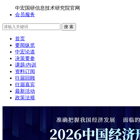
中宏国研信息技术研究院官网
会员服务
搜 索
首页
要闻纵览
中宏论道
决策要参
课题/内训
资料订阅
往届回顾
往届嘉宾
最新活动
政策法规