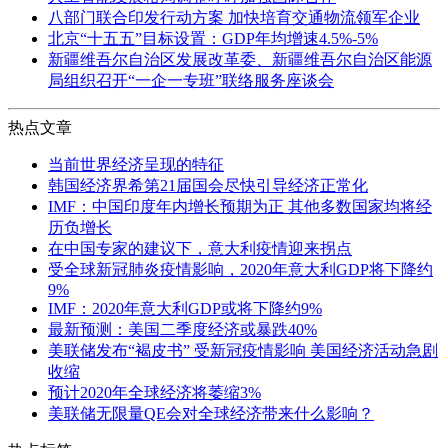
八部门联合印发行动方案 加快培育交通物流领军企业
北京“十五五”目标设置：GDP年均增速4.5%-5%
新疆维吾尔自治区发展改革委、新疆维吾尔自治区能源
局组织召开“一企一专班”联络服务座谈会
热点文章
当前世界经济呈现的特征
韩国经济界希第21届国会尽快引导经济正常化
IMF：中国印度年内增长预期为正 其他多数国家均将经
历负增长
在中国专家的建议下，意大利疫情迎来拐点
受全球新冠肺炎疫情影响，2020年意大利GDP将下降约
9%
IMF：2020年意大利GDP或将下降约9%
最新预测：美国二季度经济或暴跌40%
美联储发布“褐皮书” 受新冠疫情影响 美国经济活动急剧
收缩
预计2020年全球经济将萎缩3%
美联储无限量QE会对全球经济带来什么影响？