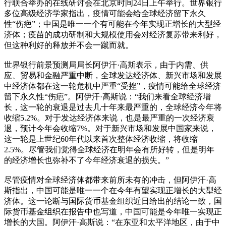
行联合举办的在线研讨会在北京时间24日上午举行。世界银行
多位高级经济学家指出，疫情可能会给全球经济留下永久
性“伤疤”；中国是唯一一个有可能在今年实现正增长的大型经
济体；疫苗的成功研制和大规模使用会对经济复苏带来利好，
但这种利好的释放并不会一蹴而就。
世界银行前景预测局局长阿伊汗·高斯表示，由于内需、供
应、贸易和金融严重中断，全球发达经济体、新兴市场和发展
中经济体都在这一轮危机中严重“受挫”，疫情可能给全球经济
留下永久性“伤疤”。阿伊汗·高斯说：“我们来看全球经济增
长，这一轮的衰退是过去几十年来最严重的，全球经济今年将
收缩5.2%。对于发达经济体来说，也是最严重的一次经济衰
退，预计今年会收缩7%。对于新兴市场和发展中国家来说，
这一轮是上世纪60年代以来首次整体经济收缩，将收缩
2.5%。尽管我们觉得全球经济在明年会有所好转，但是明年
的经济增长也弥补不了今年经济衰退的损失。”
尽管疫情对全球经济体都带来前所未有的冲击，但阿伊汗·高
斯指出，中国可能是唯一一个在今年有望实现正增长的大型经
济体。这一论断与国际货币基金组织近日给出的结论一致，国
际货币基金组织在报告中也写道，中国可能是今年唯一实现正
增长的大国。阿伊汗·高斯说：“在东亚和太平洋地区，由于中