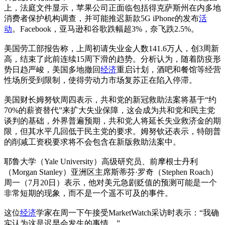
上，法庭文件显示，苹果公司正面临包括得克萨斯州在内多地
消费者保护机构调查，并可能推迟新款5G iPhone的发布
活
动
。Facebook，亚马逊和谷歌跌幅超3%，奈飞跌2.5%。
美国劳工部报告称，上周初请失业金人数141.6万人，创3周新
高，结束了此前连续15周下滑的趋势。分析认为，随着防疫形
势日趋严峻，美国多地撤回
经济
重启计划，酒吧和餐馆等经营
性场所受到限制，使得劳动力市场复苏正在陷入停滞。
美国财长姆努钦周四表示，共和党的新冠救助法案将基于“约
70%的薪资替代”来扩大失业保障，这会成为共和党和民主党
谈判的基础，外界普遍预期，共和党人将延长失业救济金的期
限，但其水平几回低于民主党的要求。姆努钦还表示，特朗普
的削减工资税要求将不会包含在新版救助法案中。
耶鲁大学（Yale University）高级研究员、前摩根士丹利
（Morgan Stanley）亚洲区主席斯蒂芬·罗奇（Stephen Roach）
周一（7月20日）表示，他对美元急剧贬值的预测可能是一个
非常短期的现象，而不是一个遥不可及的事件。
这位
经济
学家在周一下午接受MarketWatch采访时表示：“我确
实认为这是迟早会发生的事情。”