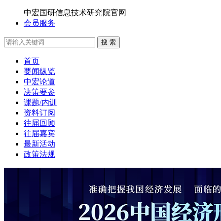
中宏国研信息技术研究院官网
会员服务
搜 索
首页
要闻纵览
中宏论道
决策要参
课题/内训
资料订阅
往届回顾
往届嘉宾
最新活动
政策法规