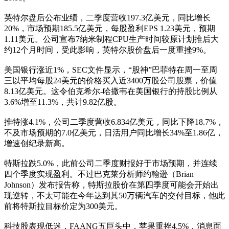
英特尔盘后公布业绩，二季度营收197.3亿美元，同比增长
20%，市场预期185.5亿美元，每股盈利EPS 1.23美元，预期
1.11美元。公司宣布7纳米制程CPU生产时间较原计划推后大
约12个月时间，受此影响，英特尔股价盘后一度重挫9%。
美国银行涨近1%，SEC文件显示，“股神”巴菲特在周一至周
三以平均每股24美元的价格买入近3400万股公司股票，价值
8.13亿美元。这令伯克希尔-哈撒韦在美国银行的持股比例从
3.6%增至11.3%，共计9.82亿股。
推特涨4.1%，公司二季度营收6.834亿美元，同比下降18.7%，
不及市场预期的7.0亿美元，日活用户同比增长34%至1.86亿，
增速创纪录新高。
特斯拉跌5.0%，此前公司二季度财报好于市场预期，并连续
四个季度实现盈利。不过巴克莱分析师约翰逊（Brian
Johnson）发布报告称，特斯拉股价在第四季度可能会开始出
现逆转，不太可能在今年达到其50万辆汽车的交付目标，他此
前将特斯拉目标价定为300美元。
科技股表现低迷，FAANG五巨头中，苹果重挫4.5%，消息面