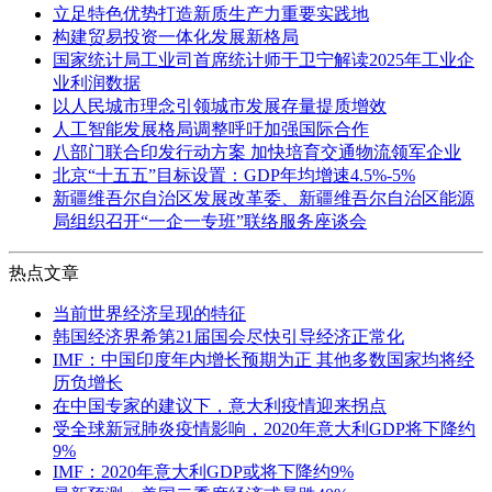
立足特色优势打造新质生产力重要实践地
构建贸易投资一体化发展新格局
国家统计局工业司首席统计师于卫宁解读2025年工业企
业利润数据
以人民城市理念引领城市发展存量提质增效
人工智能发展格局调整呼吁加强国际合作
八部门联合印发行动方案 加快培育交通物流领军企业
北京“十五五”目标设置：GDP年均增速4.5%-5%
新疆维吾尔自治区发展改革委、新疆维吾尔自治区能源
局组织召开“一企一专班”联络服务座谈会
热点文章
当前世界经济呈现的特征
韩国经济界希第21届国会尽快引导经济正常化
IMF：中国印度年内增长预期为正 其他多数国家均将经
历负增长
在中国专家的建议下，意大利疫情迎来拐点
受全球新冠肺炎疫情影响，2020年意大利GDP将下降约
9%
IMF：2020年意大利GDP或将下降约9%