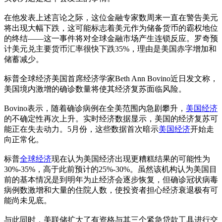
在他发表上述言论之际，这位金融专家数周来一直在警告美元
将出现大幅下跌，这可能标志着美元作为储备货币的霸权地位
的终结——这一事件将对全球金融市场产生连锁反应。罗奇预
计美元兑主要货币汇率很快下跌35%，理由是美国赤字增加和
储蓄减少。
标普全球经济美国首席经济学家Beth Ann Bovino近日发文称，
美国境内激增的确诊数量将使其经济复苏面临风险。
Bovino表示，随着确诊病例在全美范围内急剧攀升，
美国经济
的不确定性再次上升。实时经济数据显示，美国的经济复苏可
能正在失去动力。5月份，这些数据首次暗示
美国经济
开始走
向正常化。
标普
全球经济
现在认为美国经济出现更糟糕结果的可能性为
30%-35%，高于此前预计的25%-30%。虽然该机构认为美国目
前的基本情况是到明年为止经济会逐步恢复，但确诊冠状病毒
病例数激增和大量的住院人数，使投资者担心经济衰退极有可
能尚未见底。
与此同时，美联储扩大了有资格与其三个紧急贷款工具进行交