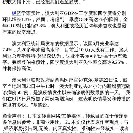
税收大幅下滑，已经把我们逼至底线。”
经济
学家预计，澳大利亚GDP在三季度和四季度将分别
环比增长1.3%，然而，考虑到二季度GDP高达7%的降幅，全
年GDP料仍萎缩3.8%，澳大利亚或经历近30年来首次也是最
严重的经济衰退。
澳大利亚统计局发布的数据显示，该国6月失业率达
7.4%，为20多年来最高水平，目前近100万人没有工作。澳大
利亚总理斯科特·莫里森认为，失业率实际可能远高于这些数
字。弗赖登伯格预计，四季度澳大利亚失业率会高达9.25%，
并将保持高位。
澳大利亚联邦政府副首席医疗官迈克尔·基德22日说，截
至当地时间22日中午12时，澳大利亚过去24小时内新增新冠确
诊病例502例，是澳疫情发生以来确诊病例数最多的一天。“我
们在6月9日只报告了两例新增病例，这表明疫情暴发和传播的
速度有多快。”基德说。
免责声明： 1. 本文转自网络/其他媒体，转载目的在于传递更
多信息供参考，非商业用途。 2.. 本文仅代表原作者观点，与
[经济形势报告网]无关。内容真实性、准确性未经核实，读者