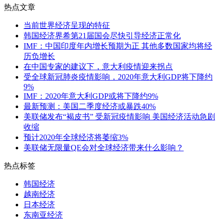
热点文章
当前世界经济呈现的特征
韩国经济界希第21届国会尽快引导经济正常化
IMF：中国印度年内增长预期为正 其他多数国家均将经
历负增长
在中国专家的建议下，意大利疫情迎来拐点
受全球新冠肺炎疫情影响，2020年意大利GDP将下降约
9%
IMF：2020年意大利GDP或将下降约9%
最新预测：美国二季度经济或暴跌40%
美联储发布“褐皮书” 受新冠疫情影响 美国经济活动急剧
收缩
预计2020年全球经济将萎缩3%
美联储无限量QE会对全球经济带来什么影响？
热点标签
韩国经济
越南经济
日本经济
东南亚经济