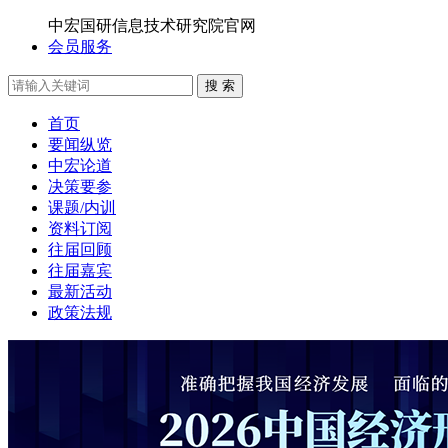
中宏国研信息技术研究院官网
会员服务
搜 索
首页
要闻纵览
中宏论道
决策要参
课题/内训
资料订阅
往届回顾
往届嘉宾
最新活动
政策法规