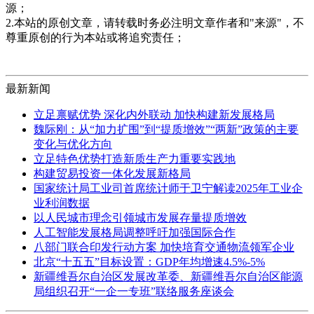
源；
2.本站的原创文章，请转载时务必注明文章作者和"来源"，不
尊重原创的行为本站或将追究责任；
最新新闻
立足禀赋优势 深化内外联动 加快构建新发展格局
魏际刚：从“加力扩围”到“提质增效”“两新”政策的主要
变化与优化方向
立足特色优势打造新质生产力重要实践地
构建贸易投资一体化发展新格局
国家统计局工业司首席统计师于卫宁解读2025年工业企
业利润数据
以人民城市理念引领城市发展存量提质增效
人工智能发展格局调整呼吁加强国际合作
八部门联合印发行动方案 加快培育交通物流领军企业
北京“十五五”目标设置：GDP年均增速4.5%-5%
新疆维吾尔自治区发展改革委、新疆维吾尔自治区能源
局组织召开“一企一专班”联络服务座谈会