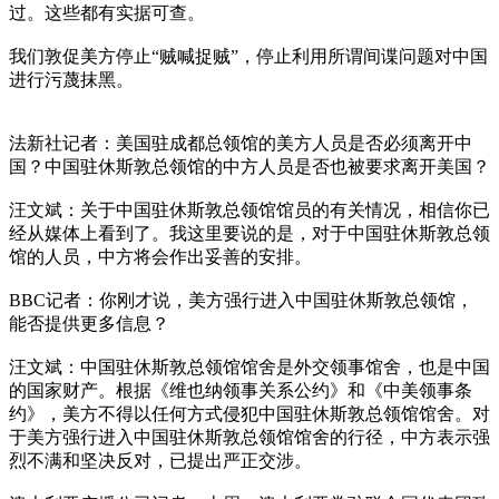
过。这些都有实据可查。
我们敦促美方停止“贼喊捉贼”，停止利用所谓间谍问题对中国
进行污蔑抹黑。
法新社记者：美国驻成都总领馆的美方人员是否必须离开中
国？中国驻休斯敦总领馆的中方人员是否也被要求离开美国？
汪文斌：关于中国驻休斯敦总领馆馆员的有关情况，相信你已
经从媒体上看到了。我这里要说的是，对于中国驻休斯敦总领
馆的人员，中方将会作出妥善的安排。
BBC记者：你刚才说，美方强行进入中国驻休斯敦总领馆，
能否提供更多信息？
汪文斌：中国驻休斯敦总领馆馆舍是外交领事馆舍，也是中国
的国家财产。根据《维也纳领事关系公约》和《中美领事条
约》，美方不得以任何方式侵犯中国驻休斯敦总领馆馆舍。对
于美方强行进入中国驻休斯敦总领馆馆舍的行径，中方表示强
烈不满和坚决反对，已提出严正交涉。