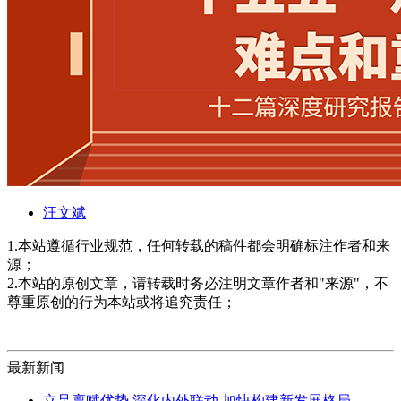
汪文斌
1.本站遵循行业规范，任何转载的稿件都会明确标注作者和来
源；
2.本站的原创文章，请转载时务必注明文章作者和"来源"，不
尊重原创的行为本站或将追究责任；
最新新闻
立足禀赋优势 深化内外联动 加快构建新发展格局