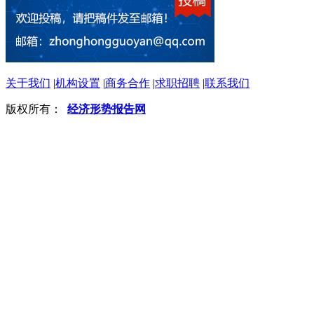
关于我们
|
机构设置
|
商务合作
|
求职招聘
|
联系我们
版权所有：
经济形势报告网