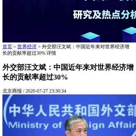
首页
>
世界经济
> 外交部汪文斌：中国近年来对世界经济增
长的贡献率超过30% 详情
外交部汪文斌：中国近年来对世界经济增
长的贡献率超过30%
北京商报 /
2020-07-27 23:30:34