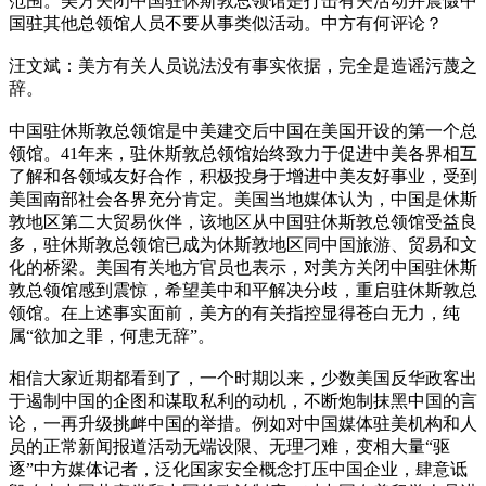
范围。美方关闭中国驻休斯敦总领馆是打击有关活动并震慑中
国驻其他总领馆人员不要从事类似活动。中方有何评论？
汪文斌：美方有关人员说法没有事实依据，完全是造谣污蔑之
辞。
中国驻休斯敦总领馆是中美建交后中国在美国开设的第一个总
领馆。41年来，驻休斯敦总领馆始终致力于促进中美各界相互
了解和各领域友好合作，积极投身于增进中美友好事业，受到
美国南部社会各界充分肯定。美国当地媒体认为，中国是休斯
敦地区第二大贸易伙伴，该地区从中国驻休斯敦总领馆受益良
多，驻休斯敦总领馆已成为休斯敦地区同中国旅游、贸易和文
化的桥梁。美国有关地方官员也表示，对美方关闭中国驻休斯
敦总领馆感到震惊，希望美中和平解决分歧，重启驻休斯敦总
领馆。在上述事实面前，美方的有关指控显得苍白无力，纯
属“欲加之罪，何患无辞”。
相信大家近期都看到了，一个时期以来，少数美国反华政客出
于遏制中国的企图和谋取私利的动机，不断炮制抹黑中国的言
论，一再升级挑衅中国的举措。例如对中国媒体驻美机构和人
员的正常新闻报道活动无端设限、无理刁难，变相大量“驱
逐”中方媒体记者，泛化国家安全概念打压中国企业，肆意诋