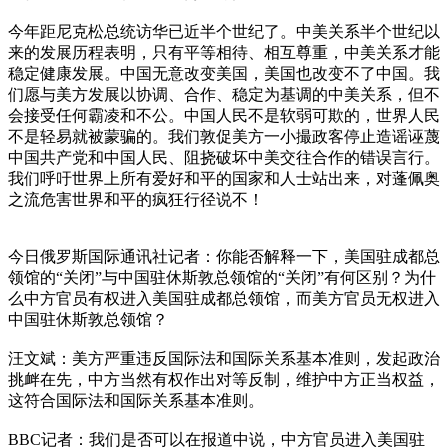
今年距尼克松总统访华已近半个世纪了。中美关系半个世纪以
来的发展历程表明，只有平等相待、相互尊重，中美关系才能
稳定健康发展。中国无意改变美国，美国也改变不了中国。我
们愿与美方发展以协调、合作、稳定为基调的中美关系，但不
会接受任何霸凌和不公。中国人民不是软弱可欺的，世界人民
不是轻易就被蒙骗的。我们敦促美方一小撮政客停止造谣诬蔑
中国共产党和中国人民、阻挠破坏中美交往合作的错误言行。
我们呼吁世界上所有爱好和平的国家和人士站出来，对蓬佩奥
之流危害世界和平的疯狂行径说不！
今日俄罗斯国际通讯社记者：你能否解释一下，美国驻成都总
领馆的“关闭”与中国驻休斯敦总领馆的“关闭”有何区别？为什
么中方官员有权进入美国驻成都总领馆，而美方官员无权进入
中国驻休斯敦总领馆？
汪文斌：美方严重违反国际法和国际关系基本准则，发起政治
挑衅在先，中方当然有权作出对等反制，维护中方正当权益，
这符合国际法和国际关系基本准则。
BBC记者：我们是否可以在报道中说，中方官员进入美国驻