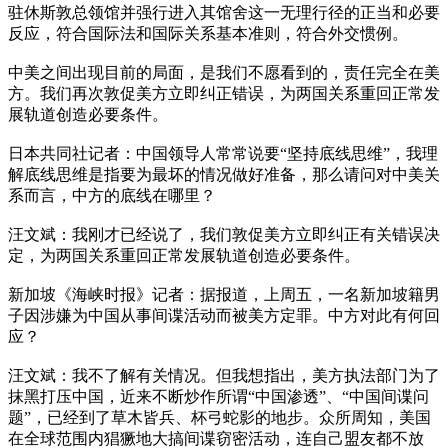
驻休斯敦总领馆并强行进入其馆舍这一无理行径的正当和必要
反应，符合国际法和国际关系基本准则，符合外交惯例。
中美之间出现目前的局面，是我们不愿看到的，责任完全在美
方。我们再次敦促美方立即纠正错误，为两国关系重回正常发
展轨道创造必要条件。
日本共同社记者：中国领导人常常说要“坚持底线思维”，我理
解底线思维是指要为最坏的情况做好准备，那么请问对中美关
系而言，中方的底线在哪里？
汪文斌：我刚才已经说了，我们敦促美方立即纠正有关错误决
定，为两国关系重回正常发展轨道创造必要条件。
新加坡《海峡时报》记者：据报道，上周五，一名新加坡籍男
子因涉嫌为中国从事间谍活动而被美方定罪。中方对此有何回
应？
汪文斌：我不了解有关情况。但我想指出，美方执法部门为了
抹黑打压中国，近来不断炒作所谓“中国渗透”、“中国间谍问
题”，已经到了草木皆兵、杯弓蛇影的地步。众所周知，美国
在全球范围内猖獗地大搞间谍窃密活动，连自己盟友都不放