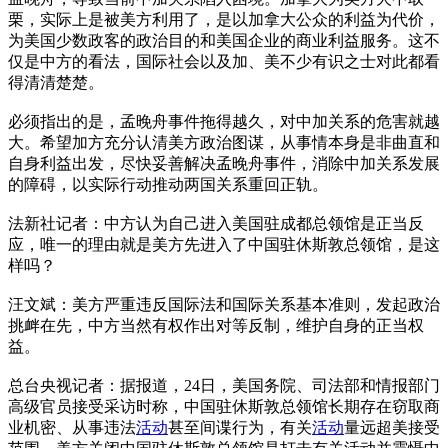
栗，实际上是被美方利用了，是以加拿大公众的利益为代价，
为美国少数政客的政治目的和美国企业的商业利益服务。这不
仅是中方的看法，国际社会以及加、美不少有识之士对此都看
得清清楚楚。
必须指出的是，孟晚舟事件拖得越久，对中加关系的危害就越
大。希望加方充分认清美方政治图谋，从事情本身是非曲直和
自身利益出发，尽快妥善解决孟晚舟事件，消除中加关系发展
的障碍，以实际行动推动两国关系重回正轨。
法新社记者：中方认为自己进入美国驻成都总领馆是正当反
应，唯一的理由就是美方先进入了中国驻休斯敦总领馆，是这
样吗？
汪文斌：美方严重违反国际法和国际关系基本准则，发起政治
挑衅在先，中方当然有权作出对等反制，维护自身的正当权
益。
总台央视记者：据报道，24日，美国务院、司法部和情报部门
高级官员接受采访时称，中国驻休斯敦总领馆长期存在窃取商
业机密、从事违法
活动
甚至间谍行为，有关
活动
量远超美接受