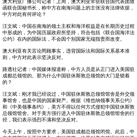
澳大利亚广播公司记者：上周，澳大利亚常驻联合国代表团致
函联合国秘书长，称中方在南海问题上的主张没有法律依据，
中方对此有何评论？
汪文斌：中国在南海的领土主权和海洋权益是在长期历史过程
中形成的，为中国历届政府所坚持，符合包括《联合国海洋法
公约》在内的国际法，不会因个别国家无端指责而改变。
澳大利亚有关言论罔顾事实，违背国际法和国际关系基本准
则，中方对此表示坚决反对。
路透社记者：中国媒体报道称，中方人员是从正门进入美国驻
成都总领馆的。那为什么中国驻休斯敦总领馆的大门是锁着
的？
汪文斌：刚才我已经说过，中国驻休斯敦总领馆馆舍是外交领
事馆舍，也是中国的国家财产。根据《维也纳领事关系公约》
和《中美领事条约》，美方不得以任何方式侵犯中国驻休斯敦
总领馆馆舍。对于美方强行进入中国驻休斯敦总领馆馆舍的行
径，我们表示强烈不满和坚决反对。
今天上午，按照中方要求，美国驻成都总领馆闭馆。此后，中