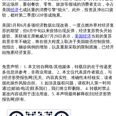
营运场所，重创餐饮、零售、旅游等领域的消费者支出，令占
美国
经济
七成比重的消费引擎“熄火”。此外，投资及净出口疲
软，都对第二季度GDP形成拖累。
美国5月和6月多项经济数据出现改善，一度点燃外界对经济复
苏的期望，但6月中旬以来疫情出现反弹，经济复苏势头开始
疲软。美联储主席鲍威尔7月29日表示，
美国经济
当前的复苏
前景非常不确定，将在很大程度上取决于美国能否控制疫情。
他指出，确诊病例的增加，以及重新采取的限制措施，已经开
始拖累经济复苏。
免责声明： 1. 本文转自网络/其他媒体，转载目的在于传递更
多信息供参考，非商业用途。 2.. 本文仅代表原作者观点，与
[经济形势报告网]无关。内容真实性、准确性未经核实，读者
据此操作风险自担。 3. 如涉及版权问题，请权利人第一时间
通过[邮箱/电话]联系我们，我们将立即删除。 4. 转载时禁止
篡改内容或用于违法用途。5. 本声明最终解释权归[经济形势
报告网]所有。