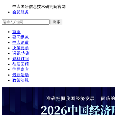
中宏国研信息技术研究院官网
会员服务
搜 索
首页
要闻纵览
中宏论道
决策要参
课题/内训
资料订阅
往届回顾
往届嘉宾
最新活动
政策法规