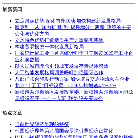
最新新闻
立足禀赋优势 深化内外联动 加快构建新发展格局
魏际刚：从“加力扩围”到“提质增效”“两新”政策的主要
变化与优化方向
立足特色优势打造新质生产力重要实践地
构建贸易投资一体化发展新格局
国家统计局工业司首席统计师于卫宁解读2025年工业企
业利润数据
以人民城市理念引领城市发展存量提质增效
人工智能发展格局调整呼吁加强国际合作
八部门联合印发行动方案 加快培育交通物流领军企业
北京“十五五”目标设置：GDP年均增速4.5%-5%
新疆维吾尔自治区发展改革委、新疆维吾尔自治区能源
局组织召开“一企一专班”联络服务座谈会
热点文章
当前世界经济呈现的特征
韩国经济界希第21届国会尽快引导经济正常化
IMF：中国印度年内增长预期为正 其他多数国家均将经