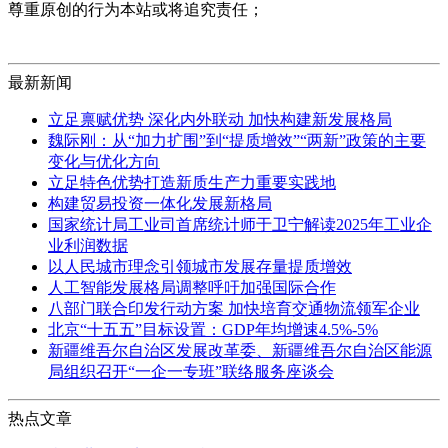
尊重原创的行为本站或将追究责任；
最新新闻
立足禀赋优势 深化内外联动 加快构建新发展格局
魏际刚：从“加力扩围”到“提质增效”“两新”政策的主要
变化与优化方向
立足特色优势打造新质生产力重要实践地
构建贸易投资一体化发展新格局
国家统计局工业司首席统计师于卫宁解读2025年工业企
业利润数据
以人民城市理念引领城市发展存量提质增效
人工智能发展格局调整呼吁加强国际合作
八部门联合印发行动方案 加快培育交通物流领军企业
北京“十五五”目标设置：GDP年均增速4.5%-5%
新疆维吾尔自治区发展改革委、新疆维吾尔自治区能源
局组织召开“一企一专班”联络服务座谈会
热点文章