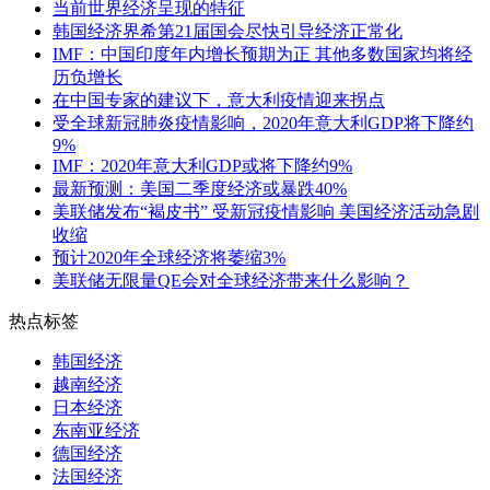
当前世界经济呈现的特征
韩国经济界希第21届国会尽快引导经济正常化
IMF：中国印度年内增长预期为正 其他多数国家均将经
历负增长
在中国专家的建议下，意大利疫情迎来拐点
受全球新冠肺炎疫情影响，2020年意大利GDP将下降约
9%
IMF：2020年意大利GDP或将下降约9%
最新预测：美国二季度经济或暴跌40%
美联储发布“褐皮书” 受新冠疫情影响 美国经济活动急剧
收缩
预计2020年全球经济将萎缩3%
美联储无限量QE会对全球经济带来什么影响？
热点标签
韩国经济
越南经济
日本经济
东南亚经济
德国经济
法国经济