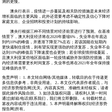
测的更慢。
澳央行表示，疫情进一步蔓延及相关防控措施是未来经济
增长面临的主要风险，此外还需要考虑不确定性及信心下降对
家庭支出、企业招聘和投资计划的持续影响。
澳央行根据三种不同情景对经济前景进行了预测。在基准
情景下，澳大利亚经济将在2020年萎缩6%，失业率在年底达
到约10%的峰值，并逐渐下降至7%左右；若该国能在短期内
更快遏制住疫情，则有望实现更强劲的经济复苏，失业率不会
达到10%的峰值且下降速度也会更快；若全球疫情持续蔓延，
且澳大利亚某些地区面临新一轮疫情威胁并加强防控措施，国
内经济将需要更长时间复苏，失业率也将在2021年全年保持接
近峰值的水平。
免责声明： 1. 本文转自网络/其他媒体，转载目的在于传递更
多信息供参考，非商业用途。 2.. 本文仅代表原作者观点，与
[经济形势报告网]无关。内容真实性、准确性未经核实，读者
据此操作风险自担。 3. 如涉及版权问题，请权利人第一时间
通过[邮箱/电话]联系我们，我们将立即删除。 4. 转载时禁止
篡改内容或用于违法用途。5. 本声明最终解释权归[经济形势
报告网]所有。