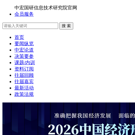
中宏国研信息技术研究院官网
会员服务
搜 索
首页
要闻纵览
中宏论道
决策要参
课题/内训
资料订阅
往届回顾
往届嘉宾
最新活动
政策法规