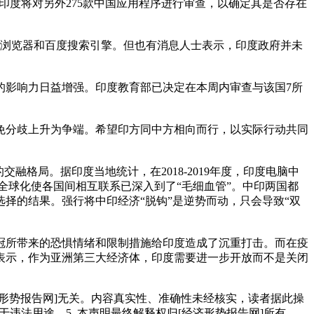
，印度将对另外275款中国应用程序进行审查，以确定其是否存在
米浏览器和百度搜索引擎。但也有消息人士表示，印度政府并未
影响力日益增强。印度教育部已决定在本周内审查与该国7所
分歧上升为争端。希望印方同中方相向而行，以实际行动共同
局。据印度当地统计，在2018-2019年度，印度电脑中
。全球化使各国间相互联系已深入到了“毛细血管”。中印两国都
择的结果。强行将中印经济“脱钩”是逆势而动，只会导致“双
所带来的恐惧情绪和限制措施给印度造成了沉重打击。而在疫
表示，作为亚洲第三大经济体，印度需要进一步开放而不是关闭
经济形势报告网]无关。内容真实性、准确性未经核实，读者据此操
用于违法用途。5. 本声明最终解释权归[经济形势报告网]所有。