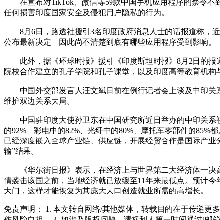
在宣布对TikTok、微信等59款中国手机应用程序的禁令不
任何损害印度国家安全及侵犯用户隐私的行为。
8月6日，路透社援引3名印度政府消息人士的话报道称，近
公布最新决定，因此尚不清楚到底有哪些应用程序受到影响。
此外，据《环球时报》援引《印度斯坦时报》8月2日的报道
院校合作建立的孔子学院和孔子课堂，以及印度高等教育机构与
中国外交部发言人汪文斌日前在例行记者会上谈及中印关系
维护双边关系大局。
中国驻印度大使孙卫东在中国研究所近日举办的中印关系视频研
的92%、彩电中的82%、光纤中的80%、摩托车零部件的8
已经深度嵌入全球产业链、供应链，开展经贸合作是国际产业分
输”结果。
《华尔街日报》表示，在经济上与世界第二大经济体一决高
情袭击该国之前，当地经济就已放缓至11年来最低点。预计
大门，这样才能恢复为其庞大人口创造就业所需的高增长。
免责声明： 1. 本文转自网络/其他媒体，转载目的在于传递更
作风险自担。 3. 如涉及版权问题，请权利人第一时间通过[邮箱