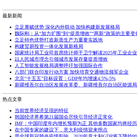
最新新闻
立足禀赋优势 深化内外联动 加快构建新发展格局
魏际刚：从“加力扩围”到“提质增效”“两新”政策的主要
立足特色优势打造新质生产力重要实践地
构建贸易投资一体化发展新格局
国家统计局工业司首席统计师于卫宁解读2025年工业企
以人民城市理念引领城市发展存量提质增效
人工智能发展格局调整呼吁加强国际合作
八部门联合印发行动方案 加快培育交通物流领军企业
北京“十五五”目标设置：GDP年均增速4.5%-5%
新疆维吾尔自治区发展改革委、新疆维吾尔自治区能源局
热点文章
当前世界经济呈现的特征
韩国经济界希第21届国会尽快引导经济正常化
IMF：中国印度年内增长预期为正 其他多数国家均将经
在中国专家的建议下，意大利疫情迎来拐点
受全球新冠肺炎疫情影响，2020年意大利GDP将下降约9