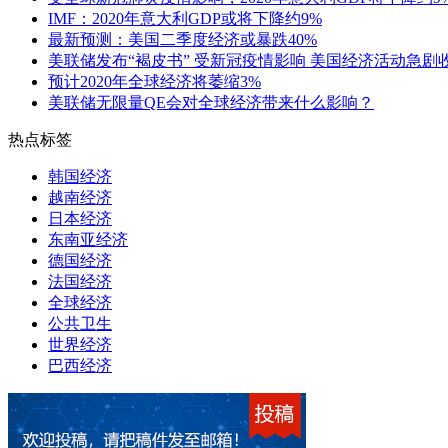
IMF：2020年意大利GDP或将下降约9%
最新预测：美国二季度经济或暴跌40%
美联储发布“褐皮书” 受新冠疫情影响 美国经济活动急剧
预计2020年全球经济将萎缩3%
美联储无限量QE会对全球经济带来什么影响？
热点标签
韩国经济
越南经济
日本经济
东南亚经济
德国经济
法国经济
全球经济
公共卫生
世界经济
巴西经济