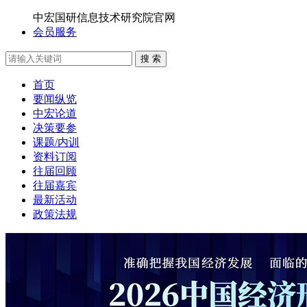
中宏国研信息技术研究院官网
会员服务
搜 索
首页
要闻纵览
中宏论道
决策要参
课题/内训
资料订阅
往届回顾
往届嘉宾
最新活动
政策法规