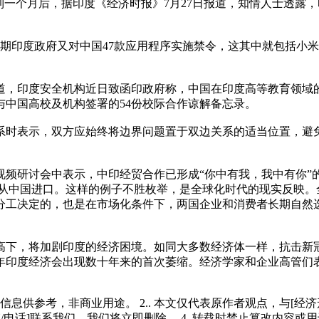
到一个月后，据印度《经济时报》7月27日报道，知情人士透露
期印度政府又对中国47款应用程序实施禁令，这其中就包括小
，印度安全机构近日致函印政府称，中国在印度高等教育领域的
中国高校及机构签署的54份校际合作谅解备忘录。
时表示，双方应始终将边界问题置于双边关系的适当位置，避免
讨会中表示，中印经贸合作已形成“你中有我，我中有你”的交融格
5%都从中国进口。这样的例子不胜枚举，是全球化时代的现实反映
工决定的，也是在市场化条件下，两国企业和消费者长期自然选
下，将加剧印度的经济困境。如同大多数经济体一样，抗击新冠
今年印度经济会出现数十年来的首次萎缩。经济学家和企业高管们
多信息供参考，非商业用途。 2.. 本文仅代表原作者观点，与[
/电话]联系我们，我们将立即删除。 4. 转载时禁止篡改内容或