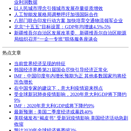
业利润数据
以人民城市理念引领城市发展存量提质增效
人工智能发展格局调整呼吁加强国际合作
八部门联合印发行动方案 加快培育交通物流领军企业
北京“十五五”目标设置：GDP年均增速4.5%-5%
新疆维吾尔自治区发展改革委、新疆维吾尔自治区能源
局组织召开“一企一专班”联络服务座谈会
热点文章
当前世界经济呈现的特征
韩国经济界希第21届国会尽快引导经济正常化
IMF：中国印度年内增长预期为正 其他多数国家均将经
历负增长
在中国专家的建议下，意大利疫情迎来拐点
受全球新冠肺炎疫情影响，2020年意大利GDP将下降约
9%
IMF：2020年意大利GDP或将下降约9%
最新预测：美国二季度经济或暴跌40%
美联储发布“褐皮书” 受新冠疫情影响 美国经济活动急剧
收缩
预计2020年全球经济将萎缩3%