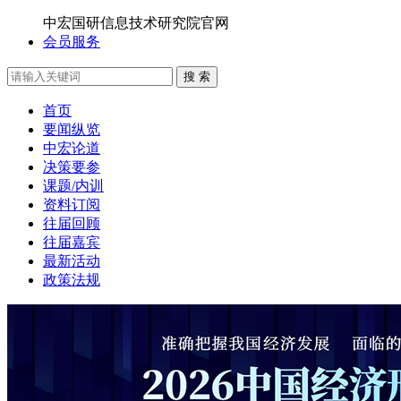
中宏国研信息技术研究院官网
会员服务
搜 索
首页
要闻纵览
中宏论道
决策要参
课题/内训
资料订阅
往届回顾
往届嘉宾
最新活动
政策法规