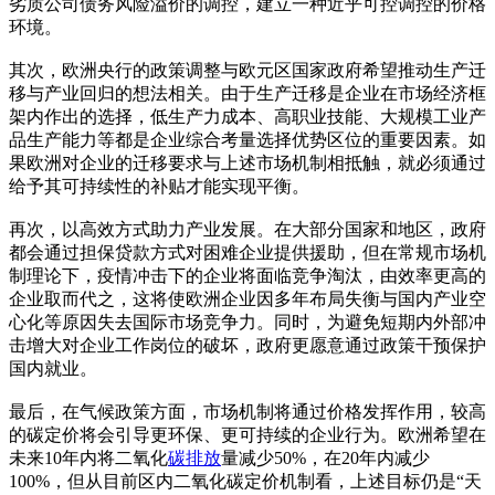
劣质公司债务风险溢价的调控，建立一种近乎可控调控的价格
环境。
其次，欧洲央行的政策调整与欧元区国家政府希望推动生产迁
移与产业回归的想法相关。由于生产迁移是企业在市场经济框
架内作出的选择，低生产力成本、高职业技能、大规模工业产
品生产能力等都是企业综合考量选择优势区位的重要因素。如
果欧洲对企业的迁移要求与上述市场机制相抵触，就必须通过
给予其可持续性的补贴才能实现平衡。
再次，以高效方式助力产业发展。在大部分国家和地区，政府
都会通过担保贷款方式对困难企业提供援助，但在常规市场机
制理论下，疫情冲击下的企业将面临竞争淘汰，由效率更高的
企业取而代之，这将使欧洲企业因多年布局失衡与国内产业空
心化等原因失去国际市场竞争力。同时，为避免短期内外部冲
击增大对企业工作岗位的破坏，政府更愿意通过政策干预保护
国内就业。
最后，在气候政策方面，市场机制将通过价格发挥作用，较高
的碳定价将会引导更环保、更可持续的企业行为。欧洲希望在
未来10年内将二氧化
碳排放
量减少50%，在20年内减少
100%，但从目前区内二氧化碳定价机制看，上述目标仍是“天