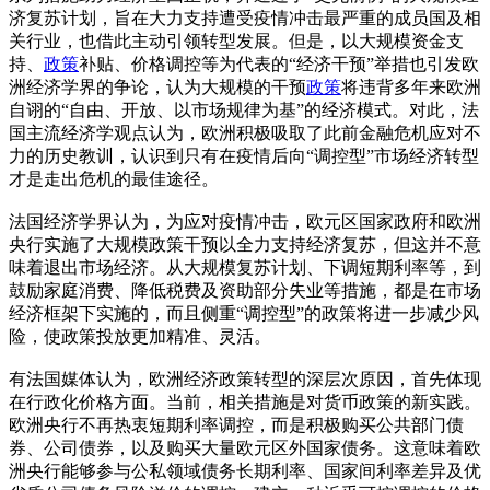
济复苏计划，旨在大力支持遭受疫情冲击最严重的成员国及相
关行业，也借此主动引领转型发展。但是，以大规模资金支
持、
政策
补贴、价格调控等为代表的“经济干预”举措也引发欧
洲经济学界的争论，认为大规模的干预
政策
将违背多年来欧洲
自诩的“自由、开放、以市场规律为基”的经济模式。对此，法
国主流经济学观点认为，欧洲积极吸取了此前金融危机应对不
力的历史教训，认识到只有在疫情后向“调控型”市场经济转型
才是走出危机的最佳途径。
法国经济学界认为，为应对疫情冲击，欧元区国家政府和欧洲
央行实施了大规模政策干预以全力支持经济复苏，但这并不意
味着退出市场经济。从大规模复苏计划、下调短期利率等，到
鼓励家庭消费、降低税费及资助部分失业等措施，都是在市场
经济框架下实施的，而且侧重“调控型”的政策将进一步减少风
险，使政策投放更加精准、灵活。
有法国媒体认为，欧洲经济政策转型的深层次原因，首先体现
在行政化价格方面。当前，相关措施是对货币政策的新实践。
欧洲央行不再热衷短期利率调控，而是积极购买公共部门债
券、公司债券，以及购买大量欧元区外国家债务。这意味着欧
洲央行能够参与公私领域债务长期利率、国家间利率差异及优