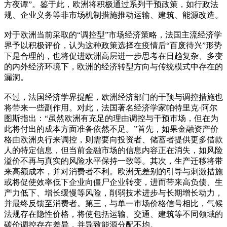
方夜谭”。鉴于此，欧洲将积极通过系列干预政策，如行政法
规、企业义务等非市场机制措施推动运输、建筑、能源改造。
对于欧洲当前采取的“调控型”市场经济策略，法国主流经济学
界予以积极评价，认为这种政策选择在疫情后“百废待兴”形势
下是合理的，也将促进欧洲高层进一步思考在日趋复杂、多变
的内外经济环境下，欧洲的经济转型方向与传统模式中存在的
漏洞。
不过，法国经济学界提醒，欧洲经济部门的干预与调控措施也
将带来一些副作用。对此，法国著名经济学家帕特里克·阿尔
图斯指出：“虽然欧洲有充足的理由调控与干预市场，但在为
此将付出的成本方面准备依然不足。”首先，如果金融资产价
格由欧洲央行来调控，则需要向投资者、储蓄者提供更多借款
人的特定信息，但当前金融市场的信息内容正在消失，如风险
溢价不再与真实的风险水平保持一致等。其次，生产迁移将带
来高额成本，并对消费者不利。欧洲无差别的引导与刺激措施
或将促使效率低下企业向僵尸企业转变，进而带来高负债、生
产力低下、增长缓慢等风险，削弱技术进步与长期增长动力，
并最终反馈至消费者。第三，与单一市场价格信号相比，气候
法规存在隐性价格，将使包括运输、交通、建筑等不同领域的
碳价调控存在差异，并导致能源分配不均。