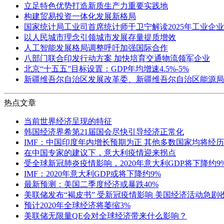
立足特色优势打造新质生产力重要实践地
构建贸易投资一体化发展新格局
国家统计局工业司首席统计师于卫宁解读2025年工业企
以人民城市理念引领城市发展存量提质增效
人工智能发展格局调整呼吁加强国际合作
八部门联合印发行动方案 加快培育交通物流领军企业
北京“十五五”目标设置：GDP年均增速4.5%-5%
新疆维吾尔自治区发展改革委、新疆维吾尔自治区能源局
热点文章
当前世界经济呈现的特征
韩国经济界希第21届国会尽快引导经济正常化
IMF：中国印度年内增长预期为正 其他多数国家均将经
在中国专家的建议下，意大利疫情迎来拐点
受全球新冠肺炎疫情影响，2020年意大利GDP将下降约9
IMF：2020年意大利GDP或将下降约9%
最新预测：美国二季度经济或暴跌40%
美联储发布“褐皮书” 受新冠疫情影响 美国经济活动急剧
预计2020年全球经济将萎缩3%
美联储无限量QE会对全球经济带来什么影响？