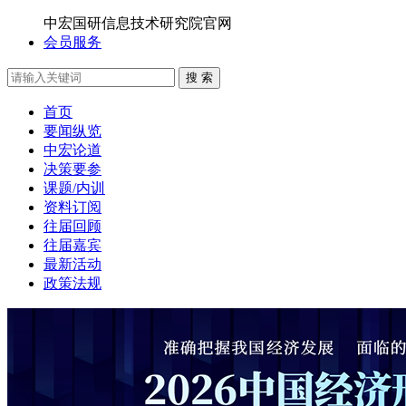
中宏国研信息技术研究院官网
会员服务
搜 索
首页
要闻纵览
中宏论道
决策要参
课题/内训
资料订阅
往届回顾
往届嘉宾
最新活动
政策法规