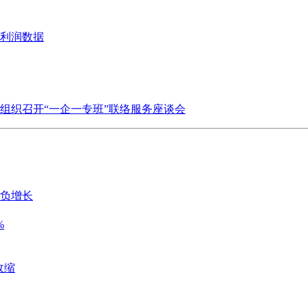
业利润数据
组织召开“一企一专班”联络服务座谈会
历负增长
%
收缩