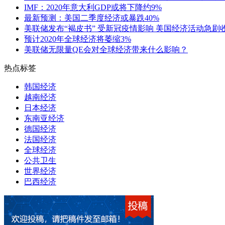
IMF：2020年意大利GDP或将下降约9%
最新预测：美国二季度经济或暴跌40%
美联储发布“褐皮书” 受新冠疫情影响 美国经济活动急剧
预计2020年全球经济将萎缩3%
美联储无限量QE会对全球经济带来什么影响？
热点标签
韩国经济
越南经济
日本经济
东南亚经济
德国经济
法国经济
全球经济
公共卫生
世界经济
巴西经济