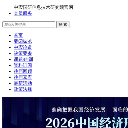
中宏国研信息技术研究院官网
会员服务
搜 索
首页
要闻纵览
中宏论道
决策要参
课题/内训
资料订阅
往届回顾
往届嘉宾
最新活动
政策法规