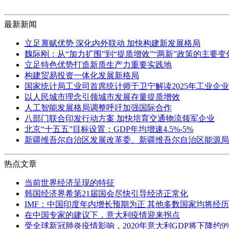
最新新闻
立足禀赋优势 深化内外联动 加快构建新发展格局
魏际刚：从“加力扩围”到“提质增效”“两新”政策的主要
立足特色优势打造新质生产力重要实践地
构建贸易投资一体化发展新格局
国家统计局工业司首席统计师于卫宁解读2025年工业企
以人民城市理念引领城市发展存量提质增效
人工智能发展格局调整呼吁加强国际合作
八部门联合印发行动方案 加快培育交通物流领军企业
北京“十五五”目标设置：GDP年均增速4.5%-5%
新疆维吾尔自治区发展改革委、新疆维吾尔自治区能源局
热点文章
当前世界经济呈现的特征
韩国经济界希第21届国会尽快引导经济正常化
IMF：中国印度年内增长预期为正 其他多数国家均将经
在中国专家的建议下，意大利疫情迎来拐点
受全球新冠肺炎疫情影响，2020年意大利GDP将下降约9