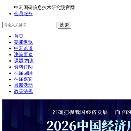
中宏国研信息技术研究院官网
会员服务
搜 索
首页
要闻纵览
中宏论道
决策要参
课题/内训
资料订阅
往届回顾
往届嘉宾
最新活动
政策法规