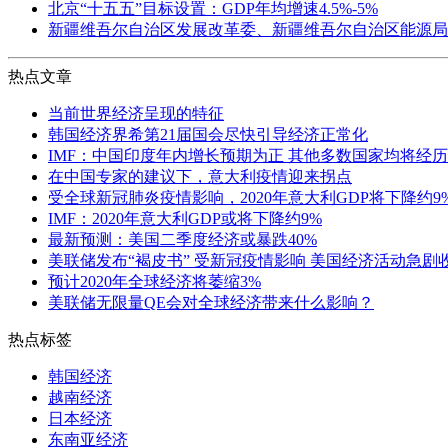
北京“十五五”目标设置：GDP年均增速4.5%-5%
新疆维吾尔自治区发展改革委、新疆维吾尔自治区能源局
热点文章
当前世界经济呈现的特征
韩国经济界希第21届国会尽快引导经济正常化
IMF：中国印度年内增长预期为正 其他多数国家均将经
在中国专家的建议下，意大利疫情迎来拐点
受全球新冠肺炎疫情影响，2020年意大利GDP将下降约9
IMF：2020年意大利GDP或将下降约9%
最新预测：美国二季度经济或暴跌40%
美联储发布“褐皮书” 受新冠疫情影响 美国经济活动急剧
预计2020年全球经济将萎缩3%
美联储无限量QE会对全球经济带来什么影响？
热点标签
韩国经济
越南经济
日本经济
东南亚经济