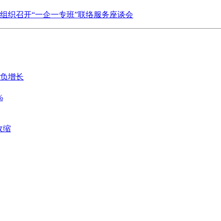
组织召开“一企一专班”联络服务座谈会
历负增长
%
收缩