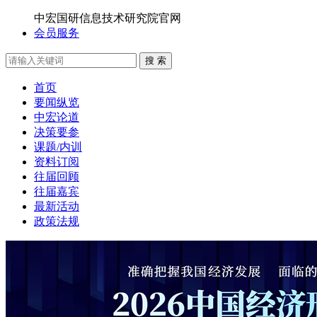
中宏国研信息技术研究院官网
会员服务
搜 索
首页
要闻纵览
中宏论道
决策要参
课题/内训
资料订阅
往届回顾
往届嘉宾
最新活动
政策法规