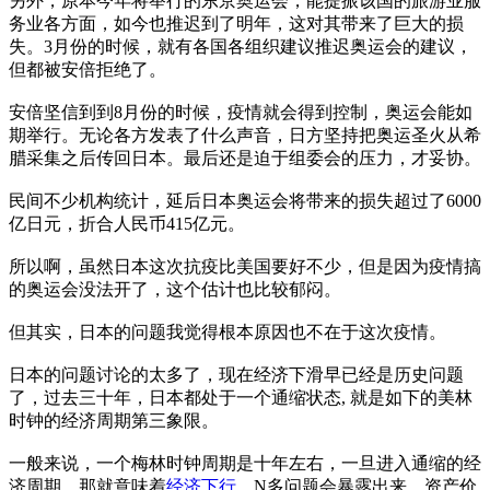
另外，原本今年将举行的东京奥运会，能提振该国的旅游业服
务业各方面，如今也推迟到了明年，这对其带来了巨大的损
失。3月份的时候，就有各国各组织建议推迟奥运会的建议，
但都被安倍拒绝了。
安倍坚信到到8月份的时候，疫情就会得到控制，奥运会能如
期举行。无论各方发表了什么声音，日方坚持把奥运圣火从希
腊采集之后传回日本。最后还是迫于组委会的压力，才妥协。
民间不少机构统计，延后日本奥运会将带来的损失超过了6000
亿日元，折合人民币415亿元。
所以啊，虽然日本这次抗疫比美国要好不少，但是因为疫情搞
的奥运会没法开了，这个估计也比较郁闷。
但其实，日本的问题我觉得根本原因也不在于这次疫情。
日本的问题讨论的太多了，现在经济下滑早已经是历史问题
了，过去三十年，日本都处于一个通缩状态, 就是如下的美林
时钟的经济周期第三象限。
一般来说，一个梅林时钟周期是十年左右，一旦进入通缩的经
济周期，那就意味着
经济下行
，N多问题会暴露出来，资产价