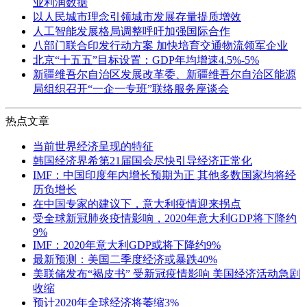
业利润数据
以人民城市理念引领城市发展存量提质增效
人工智能发展格局调整呼吁加强国际合作
八部门联合印发行动方案 加快培育交通物流领军企业
北京“十五五”目标设置：GDP年均增速4.5%-5%
新疆维吾尔自治区发展改革委、新疆维吾尔自治区能源
局组织召开“一企一专班”联络服务座谈会
热点文章
当前世界经济呈现的特征
韩国经济界希第21届国会尽快引导经济正常化
IMF：中国印度年内增长预期为正 其他多数国家均将经
历负增长
在中国专家的建议下，意大利疫情迎来拐点
受全球新冠肺炎疫情影响，2020年意大利GDP将下降约
9%
IMF：2020年意大利GDP或将下降约9%
最新预测：美国二季度经济或暴跌40%
美联储发布“褐皮书” 受新冠疫情影响 美国经济活动急剧
收缩
预计2020年全球经济将萎缩3%