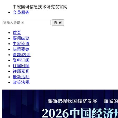
中宏国研信息技术研究院官网
会员服务
搜 索
首页
要闻纵览
中宏论道
决策要参
课题/内训
资料订阅
往届回顾
往届嘉宾
最新活动
政策法规