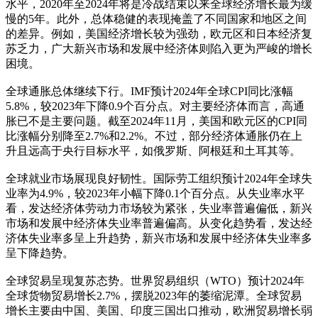
水平，2020年至2024年将是冷战结束以来全球经济增长最为缓
慢的5年。此外，总体稳健的表现掩盖了不同国家和地区之间
的差异。例如，美国经济增长较为强劲，欧元区和日本经济复
苏乏力，广大新兴市场和发展中经济体则陷入更为严峻的增长
困境。
全球通胀总体继续下行。IMF预计2024年全球CPI同比涨幅
5.8%，较2023年下降0.9个百分点。对主要经济体而言，高通
胀已不是主要问题。截至2024年11月，美国和欧元区的CPI同
比涨幅分别降至2.7%和2.2%。不过，部分经济体通胀仍在上
升且远高于央行目标水平，如俄罗斯、阿根廷和土耳其等。
全球就业市场展现良好韧性。国际劳工组织预计2024年全球失
业率为4.9%，较2023年小幅下降0.1个百分点。从失业率水平
看，发达经济体劳动力市场较为紧张，失业率普遍偏低，新兴
市场和发展中经济体失业率普遍偏高。从变化趋势看，发达经
济体失业率多呈上升趋势，新兴市场和发展中经济体失业率多
呈下降趋势。
全球贸易呈现复苏态势。世界贸易组织（WTO）预计2024年
全球货物贸易增长2.7%，摆脱2023年的萎缩泥潭。全球贸易
增长主要由中国、美国、印度三国出口推动，欧洲贸易增长弱