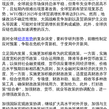
现反弹。全球就业市场保持总体平稳，但青年失业率仍居高不
下，且短期内很难出现显著改善。全球贸易有望呈现复苏态
势，WTO预计2025年全球贸易增长率将达到3.0%。然而，地
缘政治不确定性增加、大国战略竞争加剧以及贸易保护主义抬
头等因素，可能对全球贸易增长前景构成威胁。此外，全球供
应链也面临加速调整的压力。
面对全球
经济形势
的复杂演变，要科学研判形势，前瞻性制定
应对预案，争取在危机中育新机、于变局中开新局。
立足国内发展，实施更加积极有为的宏观政策。一方面，实施
适度宽松的货币政策，综合运用降息、降准等多种货币政策工
具，以保持社会融资规模、货币供应量增长同经济增长、价格
总水平预期目标相匹配为原则，加大金融对实体经济的支持力
度。另一方面，实施更加积极的财政政策，适度提高财政赤字
率，组合使用赤字、专项债、财政补助、贴息、税收等多种政
策工具，确保财政政策持续用力、更加给力。此外，打好政
策“组合拳”，加强财政、货币、就业等政策的协调配合，进一
步增强政策合力。
加强国际宏观政策协调，继续扩大高水平对外开放。加强与主
要经济体宏观经济政策对话沟通，提升政策透明度，在增强全