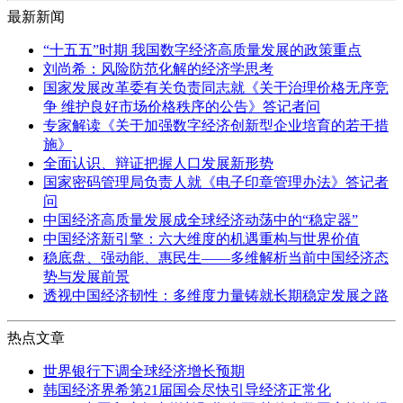
最新新闻
“十五五”时期 我国数字经济高质量发展的政策重点
刘尚希：风险防范化解的经济学思考
国家发展改革委有关负责同志就《关于治理价格无序竞
争 维护良好市场价格秩序的公告》答记者问
专家解读《关于加强数字经济创新型企业培育的若干措
施》
全面认识、辩证把握人口发展新形势
国家密码管理局负责人就《电子印章管理办法》答记者
问
中国经济高质量发展成全球经济动荡中的“稳定器”
中国经济新引擎：六大维度的机遇重构与世界价值
稳底盘、强动能、惠民生——多维解析当前中国经济态
势与发展前景
透视中国经济韧性：多维度力量铸就长期稳定发展之路
热点文章
世界银行下调全球经济增长预期
韩国经济界希第21届国会尽快引导经济正常化