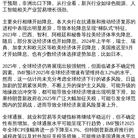
于预期，非洲出口下降。从行业看，新兴行业如绿色能源、人
工智能相关产业贸易增长强劲。
主要央行相继开始降息。各大央行在抗通胀和推动经济复苏的
进程中表现出明显差异，导致本轮降息呈现“梯队式”特征。
2023年，巴西、智利、阿根廷和秘鲁等拉美经济体率先降息。
随后，部分发达经济体也开始降息。2024年上半年，瑞士、瑞
典、加拿大和欧元区等欧美经济体开启降息，美国推迟至9月
才开始降息。也有少数经济体选择逆势加息，比如日本。
2025年，全球经济仍将展现出较强韧性，但面临诸多不确定性
因素。IMF预计2025年全球经济增速有望维持在3.2%的水平。
然而，这一估计尚未充分考虑全球经济下行的诸多风险。日益
加剧的贸易紧张局势、不断上升的保护主义风险、可能升级的
地缘政治冲突等，都可能导致全球经济增速出现明显下滑。如
果特朗普新政府在2025年广泛大幅加征关税，可能引发全球范
围内的贸易战，进而导致全球经济衰退风险显著上升。
全球通胀、就业和贸易等关键指标将继续平稳运行，但不确定
性有所增加。全球通胀水平可能呈现下行趋势，IMF预计2025
年全球CPI涨幅将进一步下降至4.3%。但特朗普新政府推行的
减税政策以及对外加征关税等措施，可能推动美国通胀水平出