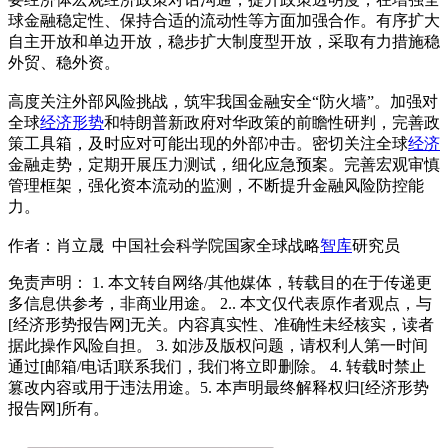
球金融稳定性、保持合适的流动性等方面加强合作。有序扩大
自主开放和单边开放，稳步扩大制度型开放，采取有力措施稳
外贸、稳外资。
高度关注外部风险挑战，筑牢我国金融安全“防火墙”。加强对
全球
经济形势
和特朗普新政府对华政策的前瞻性研判，完善政
策工具箱，及时应对可能出现的外部冲击。密切关注全球
经济
金融走势，定期开展压力测试，细化应急预案。完善宏观审慎
管理框架，强化资本流动的监测，不断提升金融风险防控能
力。
作者：肖立晟 中国社会科学院国家全球战略
智库
研究员
免责声明： 1. 本文转自网络/其他媒体，转载目的在于传递更
多信息供参考，非商业用途。 2.. 本文仅代表原作者观点，与
[经济形势报告网]无关。内容真实性、准确性未经核实，读者
据此操作风险自担。 3. 如涉及版权问题，请权利人第一时间
通过[邮箱/电话]联系我们，我们将立即删除。 4. 转载时禁止
篡改内容或用于违法用途。5. 本声明最终解释权归[经济形势
报告网]所有。