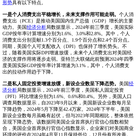
形势
具有以下特点。
一是个人消费支出平稳增长，未来支撑作用可能走弱。
个人消
费支出（PCE）是推动美国国内生产总值（GDP）增长的主要
动力。美国
经济分析
局数据显示，2024年前三季度，美国实际
GDP按年率计算增速分别为1.6%、3.0%和2.8%。其中，个人
消费支出分别贡献1.3个百分点、1.9个百分点和2.4个百分点。
同期，美国个人可支配收入（DPI）也保持了增长势头。不
过，随着美国实际DPI增速放缓，未来个人消费支出对美国经
济的支撑作用将逐步走弱。亚特兰大联储此前预测2024年四季
度美国实际GDP按年率计算增速为3.1%，其中，个人消费支
出的拉动作用趋于下降。
二是私人固定投资增速放缓，新设企业数呈下降态势。
美国
经
济分析
局数据显示，2024年前三季度，美国私人固定投资
（PFI）环比增速分别为1.6%、0.6%和0.4%。另外，美国人口
调查局数据显示，自2023年9月以来，美国新设企业数每月呈
下降趋势，2024年5月下降至42.4万家。2024年下半年，美国
新设企业数每月虽略有起伏，但与2023年同期相比，整体依然
呈现下降态势。该数据同美国企业首席执行官信心指数相契
合，美国企业首席执行官信心指数显示，企业家们对美国商业
环境的评价在2024年4月至11月保持低位，12月份有所改善。