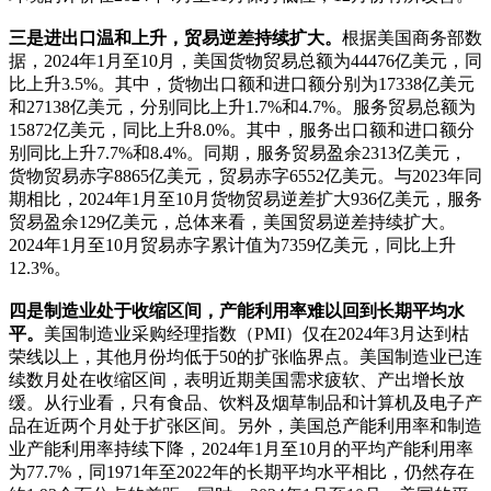
三是进出口温和上升，贸易逆差持续扩大。
根据美国商务部数
据，2024年1月至10月，美国货物贸易总额为44476亿美元，同
比上升3.5%。其中，货物出口额和进口额分别为17338亿美元
和27138亿美元，分别同比上升1.7%和4.7%。服务贸易总额为
15872亿美元，同比上升8.0%。其中，服务出口额和进口额分
别同比上升7.7%和8.4%。同期，服务贸易盈余2313亿美元，
货物贸易赤字8865亿美元，贸易赤字6552亿美元。与2023年同
期相比，2024年1月至10月货物贸易逆差扩大936亿美元，服务
贸易盈余129亿美元，总体来看，美国贸易逆差持续扩大。
2024年1月至10月贸易赤字累计值为7359亿美元，同比上升
12.3%。
四是制造业处于收缩区间，产能利用率难以回到长期平均水
平。
美国制造业采购经理指数（PMI）仅在2024年3月达到枯
荣线以上，其他月份均低于50的扩张临界点。美国制造业已连
续数月处在收缩区间，表明近期美国需求疲软、产出增长放
缓。从行业看，只有食品、饮料及烟草制品和计算机及电子产
品在近两个月处于扩张区间。另外，美国总产能利用率和制造
业产能利用率持续下降，2024年1月至10月的平均产能利用率
为77.7%，同1971年至2022年的长期平均水平相比，仍然存在