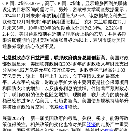
CPI同比增长3.87%，高于CPI同比增速，显示通胀回到美联储
设定的目标区间尚需时日。另外，密歇根大学调查数据显示，
2024年11月对未来1年的预期通胀为2.6%。该数据与克利夫兰
联储在12月对未来1年的预期通胀相近。克利夫兰联储在12月
对未来5年、10年和30年的预期通胀分别为2.34%、2.32%和
2.44%。美国通胀预期在近期呈现平缓上扬的态势，并且各期
限通胀预期均超过美联储通胀目标2%以上，表明市场对美国
通胀减缓的信心依然不足。
七是财政赤字日益严重，联邦政府债务总额创新高。
美国财政
部数据显示，美国联邦政府在2024财年的财政收入与财政支出
分别为4.92万亿美元与6.75万亿美元。财政赤字已经高达1.83
万亿美元，较上一财年上升8.1%，创下疫情以来的最高水
平。从赤字构成看，财政赤字扩大的主要因素是社会保障项目
和国防支出的增加，以及债务利息的激增。伴随着巨额财政赤
字，联邦政府的债务也随之增加。现阶段，联邦政府的债务总
额已经超过36万亿美元，创历史新高。美国债务规模持续攀升
将挤压财政预算空间，拖累
经济
增长。
展望2025年，新一届美国政府的移民、关税、税收、能源等政
策值得关注。相关政策的变化也将对美国
经济
的走势产生重要
影响。国际货币基金组织（IMF）预测，随着财政
政策
逐渐收