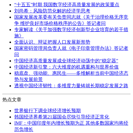
“十五五”时期 我国数字经济高质量发展的政策重点
刘尚希：风险防范化解的经济学思考
国家发展改革委有关负责同志就《关于治理价格无序竞
争 维护良好市场价格秩序的公告》答记者问
专家解读《关于加强数字经济创新型企业培育的若干措
施》
全面认识、辩证把握人口发展新形势
国家密码管理局负责人就《电子印章管理办法》答记者
问
中国经济高质量发展成全球经济动荡中的“稳定器”
中国经济新引擎：六大维度的机遇重构与世界价值
稳底盘、强动能、惠民生——多维解析当前中国经济态
势与发展前景
透视中国经济韧性：多维度力量铸就长期稳定发展之路
热点文章
世界银行下调全球经济增长预期
韩国经济界希第21届国会尽快引导经济正常化
IMF：中国印度年内增长预期为正 其他多数国家均将经
历负增长