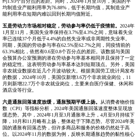
约1.93个百分点的差距。同时，2024年1月至10月，美国的平
均制造业产能利用率为76.88%，低于长期均值，其制造业产
能利用率在短期内难以回到长期均值附近。
五是劳动力市场相对稳定，劳动参与率仍低于疫情前。
2024年
1月至11月，美国失业率保持在3.7%至4.3%之间，意味着失业
率已连续37个月低于4.4%的自然失业率或非周期性失业率。
同期，美国的劳动参与率在62.5%至62.7%之间，同疫情前的
63.3%相比，依然有0.6至0.8个百分点的差距。该数据与美国
会预算办公室预测的潜在劳动参与率基本相同并且保持了一定
的稳定性。这表明劳动参与率基本达到短期顶点。另外，美国
非农就业数据在近几个月波动较大。根据美国劳工统计局发布
的数据，2024年10月，美国仅新增3.6万个非农就业岗位，11
月则新增22.7万个非农就业岗位，主要来自医疗保健、休闲和
酒店业等行业。
六是通胀回落速度放缓，通胀预期平缓上扬。
从消费者物价指
数（CPI）等指标分析，2024年美国通胀回落速度整体呈现放
缓态势。其中，2024年1月至3月通胀率上升，4月至9月持续下
降，10月和11月略有上扬，整体处于下降态势。尽管2024年美
国的通胀有回落态势，但许多商品和服务的价格仍然处于高
位。以2024年11月的数据为例，反映长期通胀趋势的黏性核心