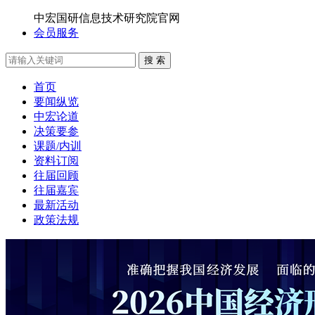
中宏国研信息技术研究院官网
会员服务
搜 索
首页
要闻纵览
中宏论道
决策要参
课题/内训
资料订阅
往届回顾
往届嘉宾
最新活动
政策法规