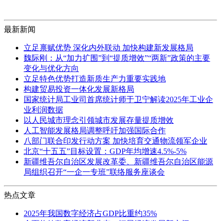
最新新闻
立足禀赋优势 深化内外联动 加快构建新发展格局
魏际刚：从“加力扩围”到“提质增效”“两新”政策的主要
变化与优化方向
立足特色优势打造新质生产力重要实践地
构建贸易投资一体化发展新格局
国家统计局工业司首席统计师于卫宁解读2025年工业企
业利润数据
以人民城市理念引领城市发展存量提质增效
人工智能发展格局调整呼吁加强国际合作
八部门联合印发行动方案 加快培育交通物流领军企业
北京“十五五”目标设置：GDP年均增速4.5%-5%
新疆维吾尔自治区发展改革委、新疆维吾尔自治区能源
局组织召开“一企一专班”联络服务座谈会
热点文章
2025年我国数字经济占GDP比重约35%