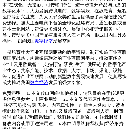
术“在线化、无接触、可传输”特性，进一步提升产品与服务的
数字化水平，大力发展跨境电商、数字娱乐、在线教育、远程
医疗等新兴业态，为人民群众美好生活提供更多高端便捷的消
费选择。加大主要电商平台的全球化战略布局，通过收购或自
建本土化网站，建设更多海外仓、展贸中心和营销服务中心
等，带动更多中国产品与服务进入海外市场，形成国内国外双
循环，拓展我国
数字经济
发展空间。
二是培育壮大产业互联网驱动的数字贸易。制订实施产业互联
网国家战略，构建多层联动的产业互联网平台，推动更多企
业“上云用数赋智”，支持打造“研发+生产+供应链”的数字化产
业生态，共享产能、技术、数据、人才、市场、渠道、设施
等，促进产业互联网带动的新型数字贸易快速发展，使其尽快
成为推动我国
数字经济
发展的强大引擎。
免责声明： 1. 本文转自网络/其他媒体，转载目的在于传递更
多信息供参考，非商业用途。 2.. 本文仅代表原作者观点，与
[经济形势报告网]无关。内容真实性、准确性未经核实，读者
据此操作风险自担。 3. 如涉及版权问题，请权利人第一时间
通过[邮箱/电话]联系我们，我们将立即删除。 4. 转载时禁止
篡改内容或用于违法用途。5. 本声明最终解释权归[经济形势