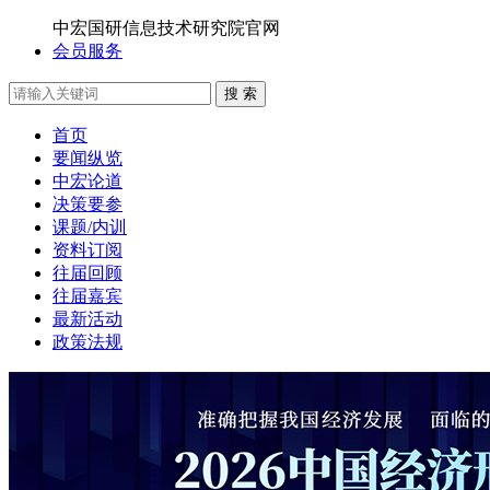
中宏国研信息技术研究院官网
会员服务
搜 索
首页
要闻纵览
中宏论道
决策要参
课题/内训
资料订阅
往届回顾
往届嘉宾
最新活动
政策法规