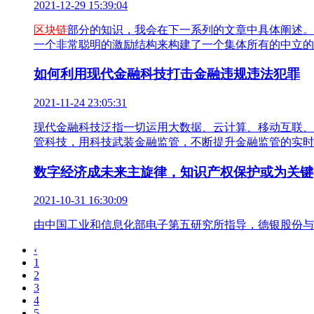
2021-12-29 15:39:04
区块链
部分的知识，我会在下一系列的文章中具体阐述。在这
一个非常聪明的激励结构来构建了一个集体所有的中立的
如何利用现代金融科技打击金融违规违法犯罪
2021-11-24 23:05:31
现代金融科技泛指一切运用大数据、云计算、移动互联、
管科技，用科技武装金融监管，不断提升金融监管的实时
数字经济成未来主旋律，知识产权保护或为关键
2021-10-31 16:30:09
由中国工业和信息化部电子第五研究所指导，德银股份与探针
‹
1
2
3
4
5