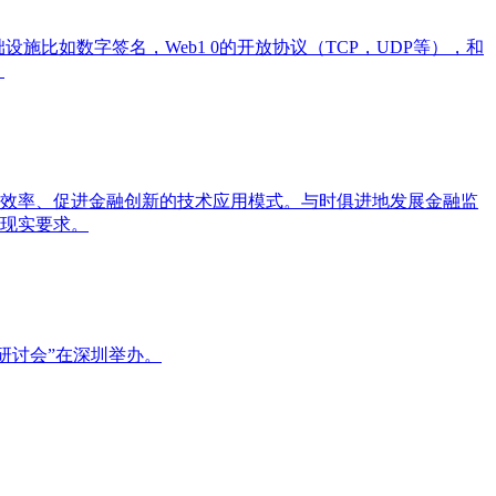
施比如数字签名，Web1 0的开放协议（TCP，UDP等），和
。
效率、促进金融创新的技术应用模式。与时俱进地发展金融监
现实要求。
研讨会”在深圳举办。