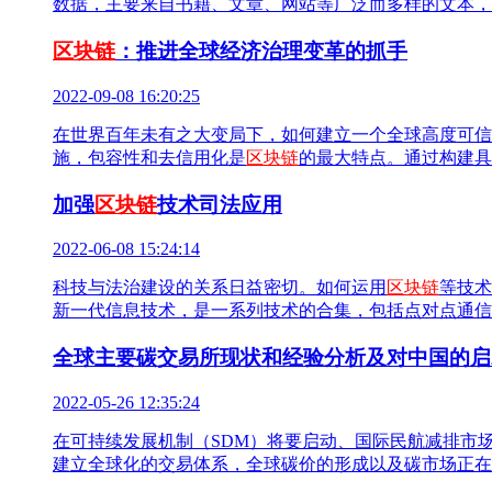
数据，主要来自书籍、文章、网站等广泛而多样的文本，
区块链
：推进全球经济治理变革的抓手
2022-09-08 16:20:25
在世界百年未有之大变局下，如何建立一个全球高度可信
施，包容性和去信用化是
区块链
的最大特点。通过构建具
加强
区块链
技术司法应用
2022-06-08 15:24:14
科技与法治建设的关系日益密切。如何运用
区块链
等技术
新一代信息技术，是一系列技术的合集，包括点对点通信
全球主要碳交易所现状和经验分析及对中国的启
2022-05-26 12:35:24
在可持续发展机制（SDM）将要启动、国际民航减排市场机
建立全球化的交易体系，全球碳价的形成以及碳市场正在