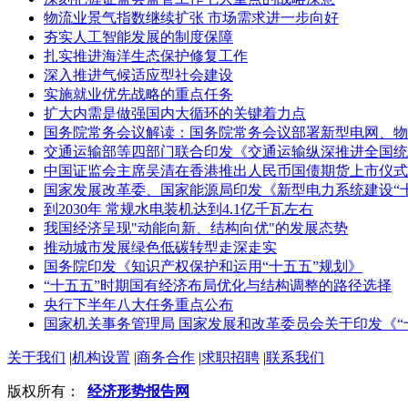
物流业景气指数继续扩张 市场需求进一步向好
夯实人工智能发展的制度保障
扎实推进海洋生态保护修复工作
深入推进气候适应型社会建设
实施就业优先战略的重点任务
扩大内需是做强国内大循环的关键着力点
国务院常务会议解读：国务院常务会议部署新型电网、物
交通运输部等四部门联合印发《交通运输纵深推进全国统
中国证监会主席吴清在香港推出人民币国债期货上市仪式
国家发展改革委、国家能源局印发《新型电力系统建设“
到2030年 常规水电装机达到4.1亿千瓦左右
我国经济呈现"动能向新、结构向优"的发展态势
推动城市发展绿色低碳转型走深走实
国务院印发《知识产权保护和运用“十五五”规划》
“十五五”时期国有经济布局优化与结构调整的路径选择
央行下半年八大任务重点公布
国家机关事务管理局 国家发展和改革委员会关于印发《“
关于我们
|
机构设置
|
商务合作
|
求职招聘
|
联系我们
版权所有：
经济形势报告网