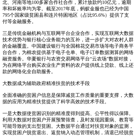
北、河南等地100多家合作社合作，累计放款约10亿元，逾期
率和坏账率均为零。截至2017年底，蚂蚁金服也已经为中国
795个国家级贫困县和连片特困地区（占比95.6%）提供了支
付等金融服务。
三是传统金融机构与互联网平台企业合作，实现互联网大数据
技术优势与银行核心业务能力的互补，进一步扩大对农村人群
的金融覆盖。中国建设银行与全国棉花交易市场等电子商务平
台合作，为棉农提供基于电子仓单、电子订单数据测算的网络
融资服务。华夏银行与农资交易网络平台“云农场”数据对接，
为在网络平台购买农业生产资料的农户提供线上贷款、线上还
款的网络化全自助服务。
大数据成为辅助政府精准扶贫的技术手段
全面准确的贫困户信息是保障减贫工作质量的重要支撑，大数
据的应用为精准扶贫提供了科学高效的技术手段。
一是大数据使贫困识别的精准度得到提高、公平性得以保障。
利用大数据对贫困户开展预警筛查，及时发现因重病、教育等
可能导致的支出型贫困。大数据平台通过对扶贫对象的监测，
实现贫困户脱贫退出、返贫纳入动态管理机制，清退已经脱贫