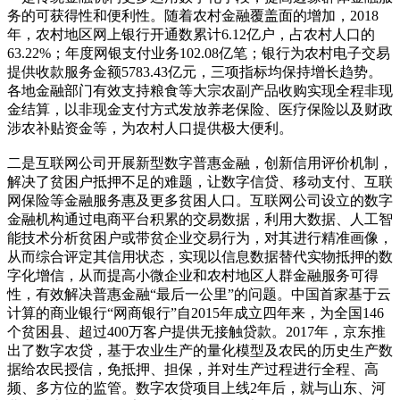
务的可获得性和便利性。随着农村金融覆盖面的增加，2018
年，农村地区网上银行开通数累计6.12亿户，占农村人口的
63.22%；年度网银支付业务102.08亿笔；银行为农村电子交易
提供收款服务金额5783.43亿元，三项指标均保持增长趋势。
各地金融部门有效支持粮食等大宗农副产品收购实现全程非现
金结算，以非现金支付方式发放养老保险、医疗保险以及财政
涉农补贴资金等，为农村人口提供极大便利。
二是互联网公司开展新型数字普惠金融，创新信用评价机制，
解决了贫困户抵押不足的难题，让数字信贷、移动支付、互联
网保险等金融服务惠及更多贫困人口。互联网公司设立的数字
金融机构通过电商平台积累的交易数据，利用大数据、人工智
能技术分析贫困户或带贫企业交易行为，对其进行精准画像，
从而综合评定其信用状态，实现以信息数据替代实物抵押的数
字化增信，从而提高小微企业和农村地区人群金融服务可得
性，有效解决普惠金融“最后一公里”的问题。中国首家基于云
计算的商业银行“网商银行”自2015年成立四年来，为全国146
个贫困县、超过400万客户提供无接触贷款。2017年，京东推
出了数字农贷，基于农业生产的量化模型及农民的历史生产数
据给农民授信，免抵押、担保，并对生产过程进行全程、高
频、多方位的监管。数字农贷项目上线2年后，就与山东、河