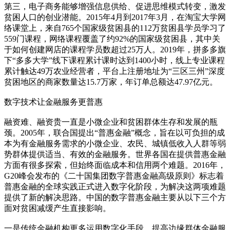
第三，电子商务能够增强信息供给、促进思维模式转变，激发
贫困人口的创业潜能。2015年4月到2017年3月，在淘宝大学网
络课堂上，来自765个国家级贫困县的112万贫困县学员学习了
559门课程，网络课程覆盖了约92%的国家级贫困县，其中关
于如何创建网店的课程学员数超过25万人。2019年，拼多多旗
下“多多大学”线下课程累计课时达到1400小时，线上专业课程
累计触达49万农业经营者，平台上注册地址为“三区三州”深度
贫困地区的商家数量达15.7万家，年订单总额达47.97亿元。
数字技术让金融服务更普惠
融资难、融资贵一直是小微企业和贫困群体生存和发展的瓶
颈。2005年，联合国提出“普惠金融”概念，旨在以可负担的成
本为有金融服务需求的小微企业、农民、城镇低收入人群等弱
势群体提供适当、有效的金融服务。世界各国在提供普惠金融
方面有很多探索，但始终面临成本和信用两个难题。2016年，
G20峰会发布的《二十国集团数字普惠金融高级原则》标志着
普惠金融的全球实践正式进入数字化阶段，为解决这两项难题
提供了新的解决思路。中国的数字普惠金融主要从以下三个方
面对贫困减缓产生直接影响。
一是传统金融机构更多运用数字化手段，提高边缘群体金融服