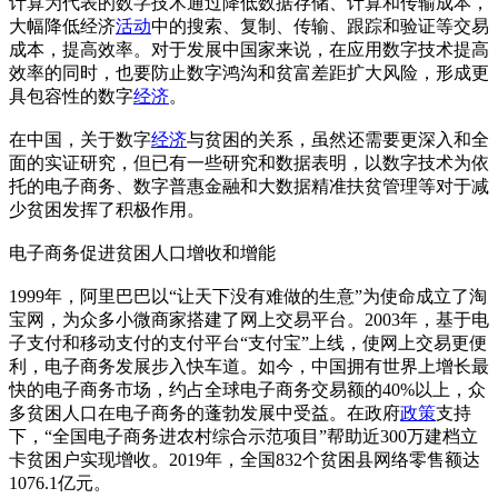
计算为代表的数字技术通过降低数据存储、计算和传输成本，
大幅降低经济
活动
中的搜索、复制、传输、跟踪和验证等交易
成本，提高效率。对于发展中国家来说，在应用数字技术提高
效率的同时，也要防止数字鸿沟和贫富差距扩大风险，形成更
具包容性的数字
经济
。
在中国，关于数字
经济
与贫困的关系，虽然还需要更深入和全
面的实证研究，但已有一些研究和数据表明，以数字技术为依
托的电子商务、数字普惠金融和大数据精准扶贫管理等对于减
少贫困发挥了积极作用。
电子商务促进贫困人口增收和增能
1999年，阿里巴巴以“让天下没有难做的生意”为使命成立了淘
宝网，为众多小微商家搭建了网上交易平台。2003年，基于电
子支付和移动支付的支付平台“支付宝”上线，使网上交易更便
利，电子商务发展步入快车道。如今，中国拥有世界上增长最
快的电子商务市场，约占全球电子商务交易额的40%以上，众
多贫困人口在电子商务的蓬勃发展中受益。在政府
政策
支持
下，“全国电子商务进农村综合示范项目”帮助近300万建档立
卡贫困户实现增收。2019年，全国832个贫困县网络零售额达
1076.1亿元。