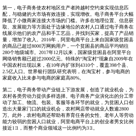
第一，电子商务使农村地区生产者跨越时空约束实现信息匹
配，与稳健的大市场有效连接，实现增收。电子商务平台大幅
降低了小微商家连接大市场的门槛。许多在地理位置、信息获
取、发展能力等方面处于边缘地位的农村人口通过电子商务在
线展示他们的农产品和手工艺品，并找到买家，提高了产品销
量，增加了收入。2016年，阿里电商平台上来自国家级贫困县
的商品已超过8000万网购用户，一个贫困县的商品平均销往
280个地级城市。2017年12月以来，国家级贫困县在阿里平台
网络销售额已超过2000亿元。特殊的“淘宝村”现象自2009年在
中国农村出现以来，在10年内扩张到4310个，覆盖398个县、
2.5亿人口。世界银行团队研究表明，在淘宝村，参与电商的
家庭收入比未参与电商的家庭高80%。
第二，电子商务带动产业链上下游发展，创造了就业机会，为
农村各类劳动力提供多样选择。电子商务产业演化出的分工带
动了加工、物流、包装、客服等各环节的就业，为贫困人口创
造出大量家门口的就业机会，农村网店带动就业人数逾2800
万。此外，农村电商还帮助有养育任务的女性、老年人等劳动
能力较弱的贫困人口就业，阿里电商平台上的创业者男女比例
接近1∶1，而整个商业领域这一比例约为3∶1。