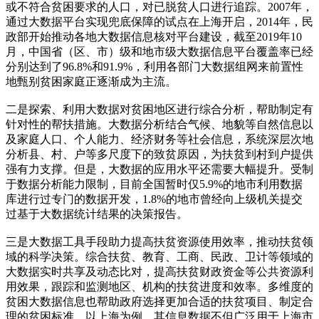
或不符合贫困要求的人口，对已脱贫人口进行追踪。2007年，
通过大数据平台实现兜底保障的试点在上海开启，2014年，民
政部开始推动各地大数据信息核对平台建设，截至2019年10
月，中国省（区、市）级和地市级大数据信息平台覆盖率已经
分别达到了96.8%和91.9%，利用各部门大数据组网来前置性
地甄别贫困家庭正逐渐成为主流。
二是探索、利用大数据对贫困地区进行综合分析，帮助制定有
针对性的帮扶措施。大数据分析结合气候、地貌等自然信息以
及家庭人口、个人能力、经济财务等社会信息，系统深层次地
分析县、村、户等多尺度下的致贫原因，为扶贫到村到户提供
强有力支撑。但是，大数据的应用水平还需要大幅提升。受制
于数据分析能力限制，目前全国暂时仅5.9%的地市利用数据
库进行过专门的数据开发，1.8%的地市曾经向上级机关提交
过基于大数据统计结果的决策报告。
三是大数据工具手段助力提高扶贫资源使用效率，推动扶贫领
域的科学决策。综合扶贫、教育、工商、民政、卫计等领域的
大数据实时共享及动态比对，提高扶贫财政资金等公共资源利
用效果，跟踪和监测地区、机构的扶贫进度和效率。多维度的
贫困大数据信息也帮助政府选择更加合适的扶贫项目、制定合
理的贫困标准。以上海为例，其信息数据不但广泛用于上海市