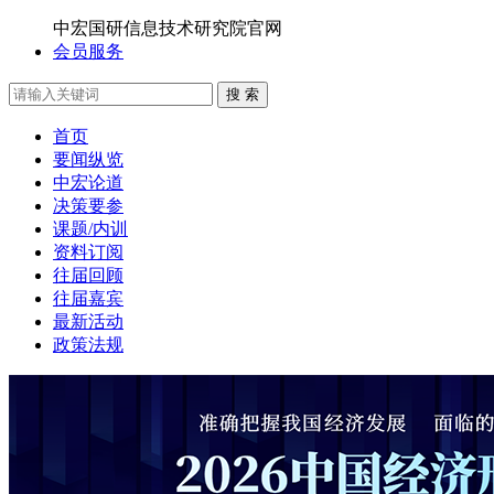
中宏国研信息技术研究院官网
会员服务
搜 索
首页
要闻纵览
中宏论道
决策要参
课题/内训
资料订阅
往届回顾
往届嘉宾
最新活动
政策法规