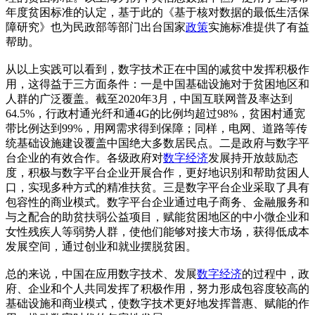
年度贫困标准的认定，基于此的《基于核对数据的最低生活保
障研究》也为民政部等部门出台国家
政策
实施标准提供了有益
帮助。
从以上实践可以看到，数字技术正在中国的减贫中发挥积极作
用，这得益于三方面条件：一是中国基础设施对于贫困地区和
人群的广泛覆盖。截至2020年3月，中国互联网普及率达到
64.5%，行政村通光纤和通4G的比例均超过98%，贫困村通宽
带比例达到99%，用网需求得到保障；同样，电网、道路等传
统基础设施建设覆盖中国绝大多数居民点。二是政府与数字平
台企业的有效合作。各级政府对
数字经济
发展持开放鼓励态
度，积极与数字平台企业开展合作，更好地识别和帮助贫困人
口，实现多种方式的精准扶贫。三是数字平台企业采取了具有
包容性的商业模式。数字平台企业通过电子商务、金融服务和
与之配合的助贫扶弱公益项目，赋能贫困地区的中小微企业和
女性残疾人等弱势人群，使他们能够对接大市场，获得低成本
发展空间，通过创业和就业摆脱贫困。
总的来说，中国在应用数字技术、发展
数字经济
的过程中，政
府、企业和个人共同发挥了积极作用，努力形成包容度较高的
基础设施和商业模式，使数字技术更好地发挥普惠、赋能的作