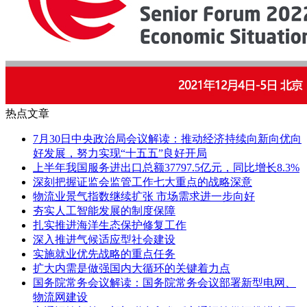
热点文章
7月30日中央政治局会议解读：推动经济持续向新向优向
好发展，努力实现“十五五”良好开局
上半年我国服务进出口总额37797.5亿元，同比增长8.3%
深刻把握证监会监管工作七大重点的战略深意
物流业景气指数继续扩张 市场需求进一步向好
夯实人工智能发展的制度保障
扎实推进海洋生态保护修复工作
深入推进气候适应型社会建设
实施就业优先战略的重点任务
扩大内需是做强国内大循环的关键着力点
国务院常务会议解读：国务院常务会议部署新型电网、
物流网建设