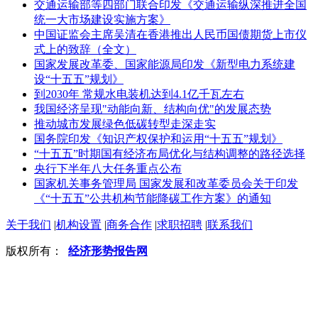
交通运输部等四部门联合印发《交通运输纵深推进全国
统一大市场建设实施方案》
中国证监会主席吴清在香港推出人民币国债期货上市仪
式上的致辞（全文）
国家发展改革委、国家能源局印发《新型电力系统建
设“十五五”规划》
到2030年 常规水电装机达到4.1亿千瓦左右
我国经济呈现"动能向新、结构向优"的发展态势
推动城市发展绿色低碳转型走深走实
国务院印发《知识产权保护和运用“十五五”规划》
“十五五”时期国有经济布局优化与结构调整的路径选择
央行下半年八大任务重点公布
国家机关事务管理局 国家发展和改革委员会关于印发
《“十五五”公共机构节能降碳工作方案》的通知
关于我们
|
机构设置
|
商务合作
|
求职招聘
|
联系我们
版权所有：
经济形势报告网