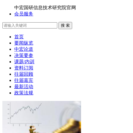
中宏国研信息技术研究院官网
会员服务
搜 索
首页
要闻纵览
中宏论道
决策要参
课题/内训
资料订阅
往届回顾
往届嘉宾
最新活动
政策法规