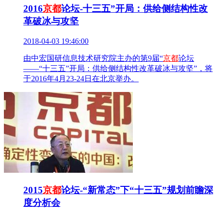
2016
京都
论坛-十三五”开局：供给侧结构性改
革破冰与攻坚
2018-04-03 19:46:00
由中宏国研信息技术研究院主办的第9届“
京都
论坛
——“十三五”开局：供给侧结构性改革破冰与攻坚”，将
于2016年4月23-24日在北京举办。
2015
京都
论坛-“新常态”下“十三五”规划前瞻深
度分析会