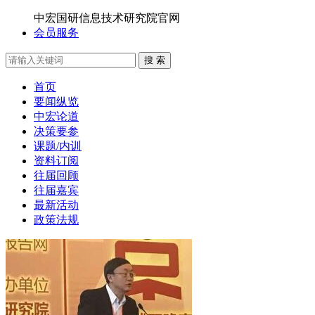
中宏国研信息技术研究院官网
会员服务
搜 索
首页
要闻纵览
中宏论道
决策要参
课题/内训
资料订阅
往届回顾
往届嘉宾
最新活动
政策法规