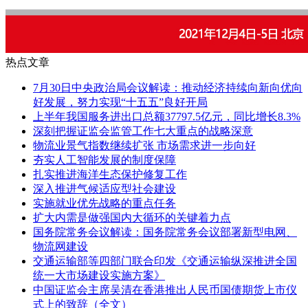
热点文章
7月30日中央政治局会议解读：推动经济持续向新向优向
好发展，努力实现“十五五”良好开局
上半年我国服务进出口总额37797.5亿元，同比增长8.3%
深刻把握证监会监管工作七大重点的战略深意
物流业景气指数继续扩张 市场需求进一步向好
夯实人工智能发展的制度保障
扎实推进海洋生态保护修复工作
深入推进气候适应型社会建设
实施就业优先战略的重点任务
扩大内需是做强国内大循环的关键着力点
国务院常务会议解读：国务院常务会议部署新型电网、
物流网建设
交通运输部等四部门联合印发《交通运输纵深推进全国
统一大市场建设实施方案》
中国证监会主席吴清在香港推出人民币国债期货上市仪
式上的致辞（全文）