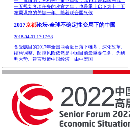
一、邀请函：各相关企事业单位：2010年是我国完成十
一五规划各项任务的收官之年，也是承上启下为十二五
布局谋篇的关键一年。随着联合国气候
2017
京都
论坛-全球不确定性变局下的中国
2018-04-01 17:17:58
备受瞩目的2017年全国两会近日落下帷幕，深化改革、
结构调整、防控风险依然是中国目前最重要任务。为研
判大势、建言献策中国经济，由中宏国