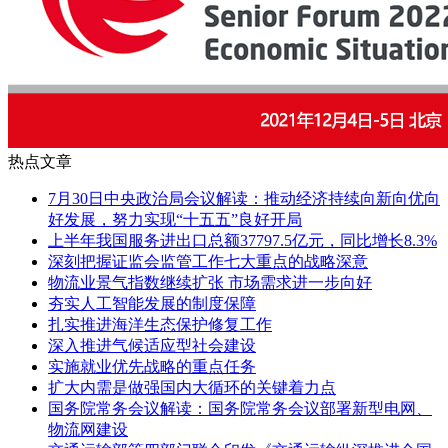
热点文章
7月30日中央政治局会议解读：推动经济持续向新向优向
好发展，努力实现“十五五”良好开局
上半年我国服务进出口总额37797.5亿元，同比增长8.3%
深刻把握证监会监管工作七大重点的战略深意
物流业景气指数继续扩张 市场需求进一步向好
夯实人工智能发展的制度保障
扎实推进海洋生态保护修复工作
深入推进气候适应型社会建设
实施就业优先战略的重点任务
扩大内需是做强国内大循环的关键着力点
国务院常务会议解读：国务院常务会议部署新型电网、
物流网建设