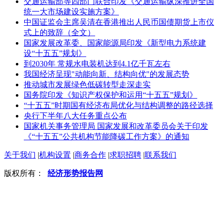
交通运输部等四部门联合印发《交通运输纵深推进全国
统一大市场建设实施方案》
中国证监会主席吴清在香港推出人民币国债期货上市仪
式上的致辞（全文）
国家发展改革委、国家能源局印发《新型电力系统建
设“十五五”规划》
到2030年 常规水电装机达到4.1亿千瓦左右
我国经济呈现"动能向新、结构向优"的发展态势
推动城市发展绿色低碳转型走深走实
国务院印发《知识产权保护和运用“十五五”规划》
“十五五”时期国有经济布局优化与结构调整的路径选择
央行下半年八大任务重点公布
国家机关事务管理局 国家发展和改革委员会关于印发
《“十五五”公共机构节能降碳工作方案》的通知
关于我们
|
机构设置
|
商务合作
|
求职招聘
|
联系我们
版权所有：
经济形势报告网