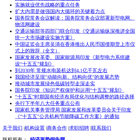
实施就业优先战略的重点任务
扩大内需是做强国内大循环的关键着力点
国务院常务会议解读：国务院常务会议部署新型电网、
物流网建设
交通运输部等四部门联合印发《交通运输纵深推进全国
统一大市场建设实施方案》
中国证监会主席吴清在香港推出人民币国债期货上市仪
式上的致辞（全文）
国家发展改革委、国家能源局印发《新型电力系统建
设“十五五”规划》
到2030年 常规水电装机达到4.1亿千瓦左右
我国经济呈现"动能向新、结构向优"的发展态势
推动城市发展绿色低碳转型走深走实
国务院印发《知识产权保护和运用“十五五”规划》
“十五五”时期国有经济布局优化与结构调整的路径选择
央行下半年八大任务重点公布
国家机关事务管理局 国家发展和改革委员会关于印发
《“十五五”公共机构节能降碳工作方案》的通知
关于我们
|
机构设置
|
商务合作
|
求职招聘
|
联系我们
版权所有：
经济形势报告网