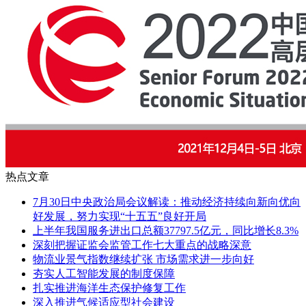
热点文章
7月30日中央政治局会议解读：推动经济持续向新向优向
好发展，努力实现“十五五”良好开局
上半年我国服务进出口总额37797.5亿元，同比增长8.3%
深刻把握证监会监管工作七大重点的战略深意
物流业景气指数继续扩张 市场需求进一步向好
夯实人工智能发展的制度保障
扎实推进海洋生态保护修复工作
深入推进气候适应型社会建设