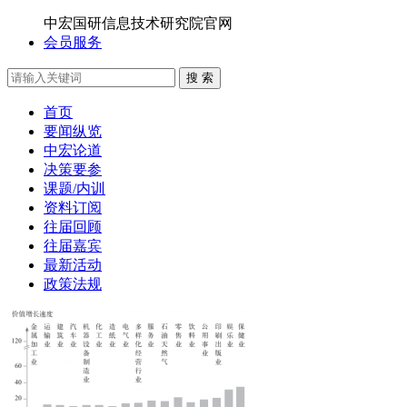
中宏国研信息技术研究院官网
会员服务
搜 索
首页
要闻纵览
中宏论道
决策要参
课题/内训
资料订阅
往届回顾
往届嘉宾
最新活动
政策法规