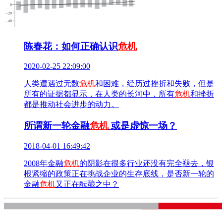
陈春花：如何正确认识
危机
2020-02-25 22:09:00
人类遭遇过无数
危机
和困难，经历过挫折和失败，但是
所有的证据都显示，在人类的长河中，所有
危机
和挫折
都是推动社会进步的动力。
所谓新一轮金融
危机
或是虚惊一场？
2018-04-01 16:49:42
2008年金融
危机
的阴影在很多行业还没有完全褪去，银
根紧缩的政策正在挑战企业的生存底线，是否新一轮的
金融
危机
又正在酝酿之中？