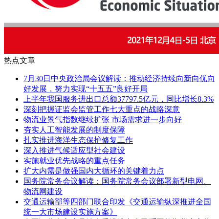
热点文章
7月30日中央政治局会议解读：推动经济持续向新向优向
好发展，努力实现“十五五”良好开局
上半年我国服务进出口总额37797.5亿元，同比增长8.3%
深刻把握证监会监管工作七大重点的战略深意
物流业景气指数继续扩张 市场需求进一步向好
夯实人工智能发展的制度保障
扎实推进海洋生态保护修复工作
深入推进气候适应型社会建设
实施就业优先战略的重点任务
扩大内需是做强国内大循环的关键着力点
国务院常务会议解读：国务院常务会议部署新型电网、
物流网建设
交通运输部等四部门联合印发《交通运输纵深推进全国
统一大市场建设实施方案》