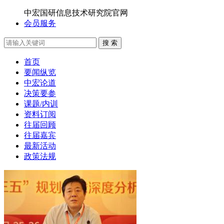
中宏国研信息技术研究院官网
会员服务
搜 索
首页
要闻纵览
中宏论道
决策要参
课题/内训
资料订阅
往届回顾
往届嘉宾
最新活动
政策法规