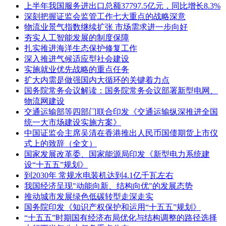
上半年我国服务进出口总额37797.5亿元，同比增长8.3%
深刻把握证监会监管工作七大重点的战略深意
物流业景气指数继续扩张 市场需求进一步向好
夯实人工智能发展的制度保障
扎实推进海洋生态保护修复工作
深入推进气候适应型社会建设
实施就业优先战略的重点任务
扩大内需是做强国内大循环的关键着力点
国务院常务会议解读：国务院常务会议部署新型电网、
物流网建设
交通运输部等四部门联合印发《交通运输纵深推进全国
统一大市场建设实施方案》
中国证监会主席吴清在香港推出人民币国债期货上市仪
式上的致辞（全文）
国家发展改革委、国家能源局印发《新型电力系统建
设“十五五”规划》
到2030年 常规水电装机达到4.1亿千瓦左右
我国经济呈现"动能向新、结构向优"的发展态势
推动城市发展绿色低碳转型走深走实
国务院印发《知识产权保护和运用“十五五”规划》
“十五五”时期国有经济布局优化与结构调整的路径选择