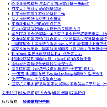
物流业景气指数继续扩张 市场需求进一步向好
夯实人工智能发展的制度保障
扎实推进海洋生态保护修复工作
深入推进气候适应型社会建设
实施就业优先战略的重点任务
扩大内需是做强国内大循环的关键着力点
国务院常务会议解读：国务院常务会议部署新型电网、物
交通运输部等四部门联合印发《交通运输纵深推进全国统
中国证监会主席吴清在香港推出人民币国债期货上市仪式
国家发展改革委、国家能源局印发《新型电力系统建设“
到2030年 常规水电装机达到4.1亿千瓦左右
我国经济呈现"动能向新、结构向优"的发展态势
推动城市发展绿色低碳转型走深走实
国务院印发《知识产权保护和运用“十五五”规划》
“十五五”时期国有经济布局优化与结构调整的路径选择
央行下半年八大任务重点公布
国家机关事务管理局 国家发展和改革委员会关于印发《“
关于我们
|
机构设置
|
商务合作
|
求职招聘
|
联系我们
版权所有：
经济形势报告网