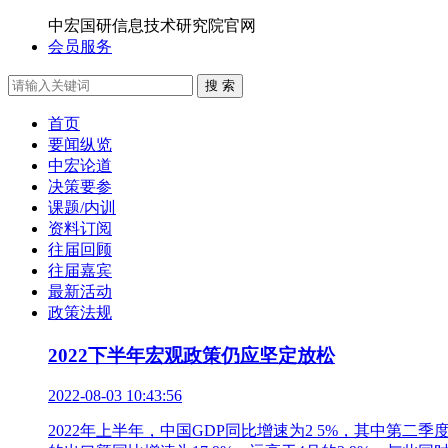
中宏国研信息技术研究院官网
会员服务
搜 索
首页
要闻纵览
中宏论道
决策要参
课题/内训
资料订阅
往届回顾
往届嘉宾
最新活动
政策法规
2022下半年宏观政策仍应坚定放松
2022-08-03 10:43:56
2022年上半年，中国GDP同比增速为2 5%，其中第二季度