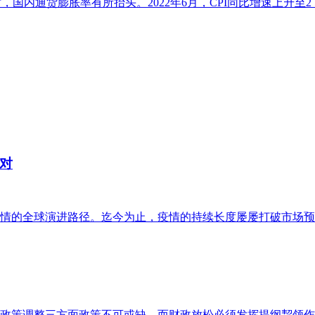
时，国内通货膨胀率有所抬头。2022年6月，CPI同比增速上升至2 
对
情的全球演进路径。迄今为止，疫情的持续长度屡屡打破市场预
政策调整三方面政策不可或缺，而财政放松必须发挥提纲挈领作