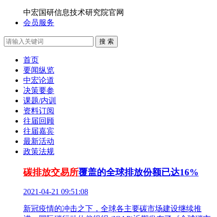
中宏国研信息技术研究院官网
会员服务
搜 索
首页
要闻纵览
中宏论道
决策要参
课题/内训
资料订阅
往届回顾
往届嘉宾
最新活动
政策法规
碳排放交易所
覆盖的全球排放份额已达16%
2021-04-21 09:51:08
新冠疫情的冲击之下，全球各主要碳市场建设继续推