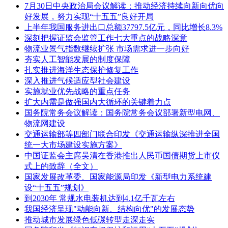
7月30日中央政治局会议解读：推动经济持续向新向优向
好发展，努力实现“十五五”良好开局
上半年我国服务进出口总额37797.5亿元，同比增长8.3%
深刻把握证监会监管工作七大重点的战略深意
物流业景气指数继续扩张 市场需求进一步向好
夯实人工智能发展的制度保障
扎实推进海洋生态保护修复工作
深入推进气候适应型社会建设
实施就业优先战略的重点任务
扩大内需是做强国内大循环的关键着力点
国务院常务会议解读：国务院常务会议部署新型电网、
物流网建设
交通运输部等四部门联合印发《交通运输纵深推进全国
统一大市场建设实施方案》
中国证监会主席吴清在香港推出人民币国债期货上市仪
式上的致辞（全文）
国家发展改革委、国家能源局印发《新型电力系统建
设“十五五”规划》
到2030年 常规水电装机达到4.1亿千瓦左右
我国经济呈现"动能向新、结构向优"的发展态势
推动城市发展绿色低碳转型走深走实