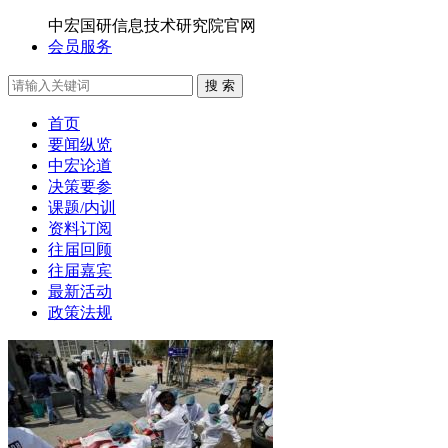
中宏国研信息技术研究院官网
会员服务
搜 索
首页
要闻纵览
中宏论道
决策要参
课题/内训
资料订阅
往届回顾
往届嘉宾
最新活动
政策法规