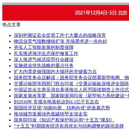
热点文章
深刻把握证监会监管工作七大重点的战略深意
物流业景气指数继续扩张 市场需求进一步向好
夯实人工智能发展的制度保障
扎实推进海洋生态保护修复工作
深入推进气候适应型社会建设
实施就业优先战略的重点任务
扩大内需是做强国内大循环的关键着力点
国务院常务会议解读：国务院常务会议部署新型电网、物
交通运输部等四部门联合印发《交通运输纵深推进全国统
中国证监会主席吴清在香港推出人民币国债期货上市仪式
国家发展改革委、国家能源局印发《新型电力系统建设“
到2030年 常规水电装机达到4.1亿千瓦左右
我国经济呈现"动能向新、结构向优"的发展态势
推动城市发展绿色低碳转型走深走实
国务院印发《知识产权保护和运用“十五五”规划》
“十五五”时期国有经济布局优化与结构调整的路径选择