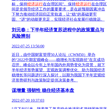
标，保持
经济运行
在合理区间”。保持
经济运行
在合理区
间是党领导经济工作的重要要求，是在超预期因素冲击
下努力推动经济回归正常轨道，让“稳”的基础更牢
固、“进”的动能更充足，实现经济社会发展行稳致远。
刘元春：下半年经济复苏进程中的政策重点与
风险辨别
2022-07-25 13:56:00
近日，由中国财富管理50人论坛（CWM50）举办
的“2022中期宏观峰会——稳增长与实现路径”在京成功
召开。峰会以今年上半年国内外局势变化为背景，就下
半年经济形势展望、宏观政策调整优化、助力我国经济
稳增长等问题进行深入探讨，以期为我国下半年宏观经
济形势研判与政策制定提供决策参考。
谋增量 强韧性 稳住经济基本盘
2022-07-20 10:37:03
5月下旬以来，随着复工复产稳步推进和多项纾困政策落