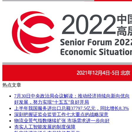
热点文章
7月30日中央政治局会议解读：推动经济持续向新向优向
好发展，努力实现“十五五”良好开局
上半年我国服务进出口总额37797.5亿元，同比增长8.3%
深刻把握证监会监管工作七大重点的战略深意
物流业景气指数继续扩张 市场需求进一步向好
夯实人工智能发展的制度保障