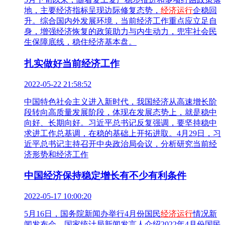
地，主要经济指标呈现边际修复态势，
经济运行
企稳回
升。综合国内外发展环境，当前经济工作重点应立足自
身，增强经济恢复的政策助力与内生动力，兜牢社会民
生保障底线，稳住经济基本盘。
扎实做好当前经济工作
2022-05-22 21:58:52
中国特色社会主义进入新时代，我国经济从高速增长阶
段转向高质量发展阶段，体现在发展态势上，就是稳中
向好、长期向好。习近平总书记反复强调，要坚持稳中
求进工作总基调，在稳的基础上开拓进取。4月29日，习
近平总书记主持召开中央政治局会议，分析研究当前经
济形势和经济工作
中国经济保持稳定增长有不少有利条件
2022-05-17 10:00:20
5月16日，国务院新闻办举行4月份国民
经济运行
情况新
闻发布会，国家统计局新闻发言人介绍2022年4月份国民