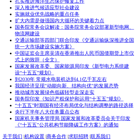
扎实推进海洋生态保护修复工作
深入推进气候适应型社会建设
实施就业优先战略的重点任务
扩大内需是做强国内大循环的关键着力点
国务院常务会议解读：国务院常务会议部署新型电网、
物流网建设
交通运输部等四部门联合印发《交通运输纵深推进全国
统一大市场建设实施方案》
中国证监会主席吴清在香港推出人民币国债期货上市仪
式上的致辞（全文）
国家发展改革委、国家能源局印发《新型电力系统建
设“十五五”规划》
到2030年 常规水电装机达到4.1亿千瓦左右
我国经济呈现"动能向新、结构向优"的发展态势
推动城市发展绿色低碳转型走深走实
国务院印发《知识产权保护和运用“十五五”规划》
“十五五”时期国有经济布局优化与结构调整的路径选择
央行下半年八大任务重点公布
国家机关事务管理局 国家发展和改革委员会关于印发
《“十五五”公共机构节能降碳工作方案》的通知
关于我们
|
机构设置
|
商务合作
|
求职招聘
|
联系我们