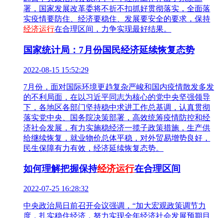
署，国家发展改革委将不折不扣抓好贯彻落实，全面落
实疫情要防住、经济要稳住、发展要安全的要求，保持
经济运行
在合理区间，力争实现最好结果。
国家统计局：7月份国民经济延续恢复态势
2022-08-15 15:52:29
7月份，面对国际环境更趋复杂严峻和国内疫情散发多发
的不利局面，在以习近平同志为核心的党中央坚强领导
下，各地区各部门坚持稳中求进工作总基调，认真贯彻
落实党中央、国务院决策部署，高效统筹疫情防控和经
济社会发展，有力实施稳经济一揽子政策措施，生产供
给继续恢复，就业物价总体平稳，对外贸易增势良好，
民生保障有力有效，经济延续恢复态势。
如何理解把握保持
经济运行
在合理区间
2022-07-25 16:28:32
中央政治局日前召开会议强调，“加大宏观政策调节力
度，扎实稳住经济，努力实现全年经济社会发展预期目