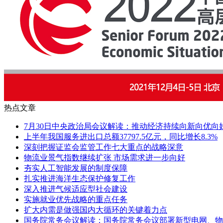
热点文章
7月30日中央政治局会议解读：推动经济持续向新向优向
上半年我国服务进出口总额37797.5亿元，同比增长8.3%
深刻把握证监会监管工作七大重点的战略深意
物流业景气指数继续扩张 市场需求进一步向好
夯实人工智能发展的制度保障
扎实推进海洋生态保护修复工作
深入推进气候适应型社会建设
实施就业优先战略的重点任务
扩大内需是做强国内大循环的关键着力点
国务院常务会议解读：国务院常务会议部署新型电网、物