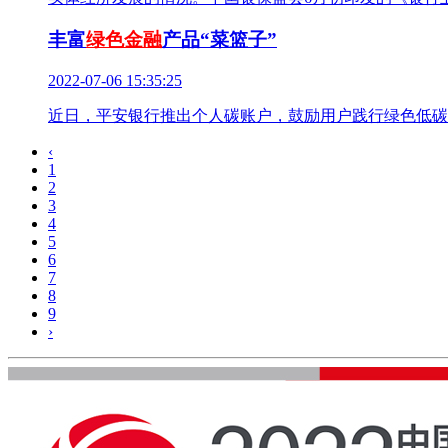
丰富
绿色金融
产品“菜篮子”
2022-07-06 15:35:25
近日，平安银行推出个人碳账户，鼓励用户践行绿色低碳
‹
1
2
3
4
5
6
7
8
9
›