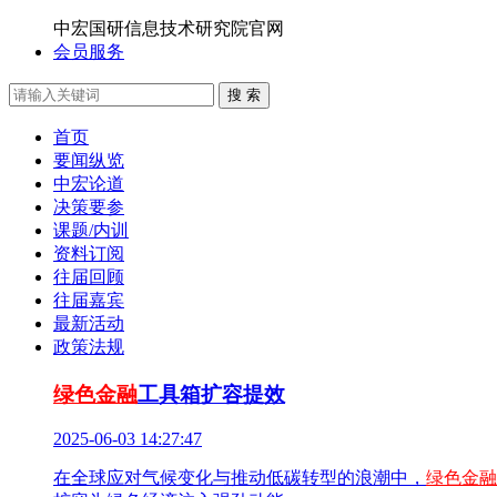
中宏国研信息技术研究院官网
会员服务
搜 索
首页
要闻纵览
中宏论道
决策要参
课题/内训
资料订阅
往届回顾
往届嘉宾
最新活动
政策法规
绿色金融
工具箱扩容提效
2025-06-03 14:27:47
在全球应对气候变化与推动低碳转型的浪潮中，
绿色金融