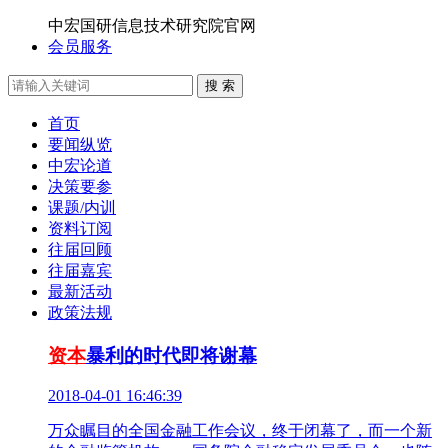
中宏国研信息技术研究院官网
会员服务
搜 索
首页
要闻纵览
中宏论道
决策要参
课题/内训
资料订阅
往届回顾
往届嘉宾
最新活动
政策法规
资本
暴利的时代即将谢幕
2018-04-01 16:46:39
万众瞩目的全国金融工作会议，终于闭幕了，而一个新