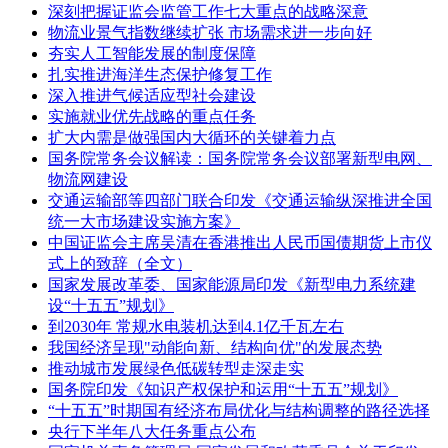
深刻把握证监会监管工作七大重点的战略深意
物流业景气指数继续扩张 市场需求进一步向好
夯实人工智能发展的制度保障
扎实推进海洋生态保护修复工作
深入推进气候适应型社会建设
实施就业优先战略的重点任务
扩大内需是做强国内大循环的关键着力点
国务院常务会议解读：国务院常务会议部署新型电网、
物流网建设
交通运输部等四部门联合印发《交通运输纵深推进全国
统一大市场建设实施方案》
中国证监会主席吴清在香港推出人民币国债期货上市仪
式上的致辞（全文）
国家发展改革委、国家能源局印发《新型电力系统建
设“十五五”规划》
到2030年 常规水电装机达到4.1亿千瓦左右
我国经济呈现"动能向新、结构向优"的发展态势
推动城市发展绿色低碳转型走深走实
国务院印发《知识产权保护和运用“十五五”规划》
“十五五”时期国有经济布局优化与结构调整的路径选择
央行下半年八大任务重点公布