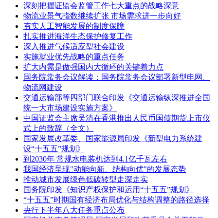
深刻把握证监会监管工作七大重点的战略深意
物流业景气指数继续扩张 市场需求进一步向好
夯实人工智能发展的制度保障
扎实推进海洋生态保护修复工作
深入推进气候适应型社会建设
实施就业优先战略的重点任务
扩大内需是做强国内大循环的关键着力点
国务院常务会议解读：国务院常务会议部署新型电网、
物流网建设
交通运输部等四部门联合印发《交通运输纵深推进全国
统一大市场建设实施方案》
中国证监会主席吴清在香港推出人民币国债期货上市仪
式上的致辞（全文）
国家发展改革委、国家能源局印发《新型电力系统建
设“十五五”规划》
到2030年 常规水电装机达到4.1亿千瓦左右
我国经济呈现"动能向新、结构向优"的发展态势
推动城市发展绿色低碳转型走深走实
国务院印发《知识产权保护和运用“十五五”规划》
“十五五”时期国有经济布局优化与结构调整的路径选择
央行下半年八大任务重点公布