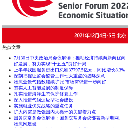
热点文章
7月30日中央政治局会议解读：推动经济持续向新向优向
好发展，努力实现“十五五”良好开局
上半年我国服务进出口总额37797.5亿元，同比增长8.3%
深刻把握证监会监管工作七大重点的战略深意
物流业景气指数继续扩张 市场需求进一步向好
夯实人工智能发展的制度保障
扎实推进海洋生态保护修复工作
深入推进气候适应型社会建设
实施就业优先战略的重点任务
扩大内需是做强国内大循环的关键着力点
国务院常务会议解读：国务院常务会议部署新型电网、
物流网建设