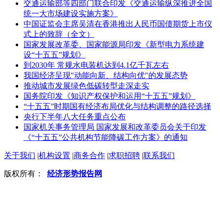
交通运输部等四部门联合印发《交通运输纵深推进全国
统一大市场建设实施方案》
中国证监会主席吴清在香港推出人民币国债期货上市仪
式上的致辞（全文）
国家发展改革委、国家能源局印发《新型电力系统建
设“十五五”规划》
到2030年 常规水电装机达到4.1亿千瓦左右
我国经济呈现"动能向新、结构向优"的发展态势
推动城市发展绿色低碳转型走深走实
国务院印发《知识产权保护和运用“十五五”规划》
“十五五”时期国有经济布局优化与结构调整的路径选择
央行下半年八大任务重点公布
国家机关事务管理局 国家发展和改革委员会关于印发
《“十五五”公共机构节能降碳工作方案》的通知
关于我们
|
机构设置
|
商务合作
|
求职招聘
|
联系我们
版权所有：
经济形势报告网