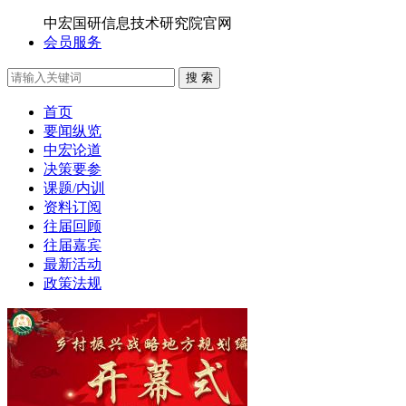
中宏国研信息技术研究院官网
会员服务
搜 索
首页
要闻纵览
中宏论道
决策要参
课题/内训
资料订阅
往届回顾
往届嘉宾
最新活动
政策法规