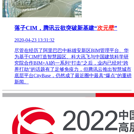
落子CIM，腾讯云欲突破新基建“
次元壁
”
2020-04-23 13:31:32
尽管在经历了阿里巴巴中标雄安新区BIM管理平台、华
为基于CIM打造智慧园区、科大讯飞与中国建筑科学研
究院合作BIM+AI的一系列“打击”之后，业内已经对“跨
界打劫”的话题有了足够免疫力，但腾讯云推出智慧城市
底层平台CityBase，仍然成了最近圈中最具“爆点”的重磅
新闻。