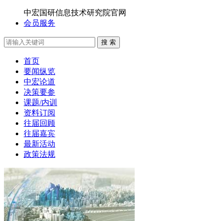
中宏国研信息技术研究院官网
会员服务
搜 索
首页
要闻纵览
中宏论道
决策要参
课题/内训
资料订阅
往届回顾
往届嘉宾
最新活动
政策法规