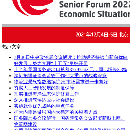
热点文章
7月30日中央政治局会议解读：推动经济持续向新向优向
好发展，努力实现“十五五”良好开局
上半年我国服务进出口总额37797.5亿元，同比增长8.3%
深刻把握证监会监管工作七大重点的战略深意
物流业景气指数继续扩张 市场需求进一步向好
夯实人工智能发展的制度保障
扎实推进海洋生态保护修复工作
深入推进气候适应型社会建设
实施就业优先战略的重点任务
扩大内需是做强国内大循环的关键着力点
国务院常务会议解读：国务院常务会议部署新型电网、
物流网建设