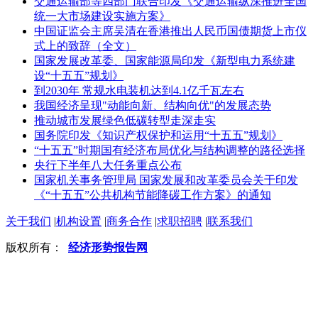
交通运输部等四部门联合印发《交通运输纵深推进全国
统一大市场建设实施方案》
中国证监会主席吴清在香港推出人民币国债期货上市仪
式上的致辞（全文）
国家发展改革委、国家能源局印发《新型电力系统建
设“十五五”规划》
到2030年 常规水电装机达到4.1亿千瓦左右
我国经济呈现"动能向新、结构向优"的发展态势
推动城市发展绿色低碳转型走深走实
国务院印发《知识产权保护和运用“十五五”规划》
“十五五”时期国有经济布局优化与结构调整的路径选择
央行下半年八大任务重点公布
国家机关事务管理局 国家发展和改革委员会关于印发
《“十五五”公共机构节能降碳工作方案》的通知
关于我们
|
机构设置
|
商务合作
|
求职招聘
|
联系我们
版权所有：
经济形势报告网