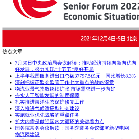
热点文章
7月30日中央政治局会议解读：推动经济持续向新向优向
好发展，努力实现“十五五”良好开局
上半年我国服务进出口总额37797.5亿元，同比增长8.3%
深刻把握证监会监管工作七大重点的战略深意
物流业景气指数继续扩张 市场需求进一步向好
夯实人工智能发展的制度保障
扎实推进海洋生态保护修复工作
深入推进气候适应型社会建设
实施就业优先战略的重点任务
扩大内需是做强国内大循环的关键着力点
国务院常务会议解读：国务院常务会议部署新型电网、
物流网建设