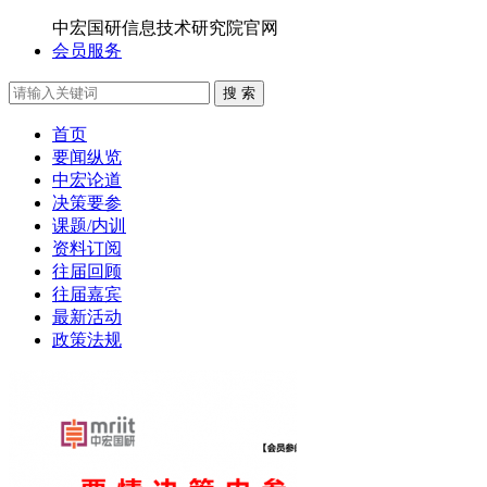
中宏国研信息技术研究院官网
会员服务
搜 索
首页
要闻纵览
中宏论道
决策要参
课题/内训
资料订阅
往届回顾
往届嘉宾
最新活动
政策法规