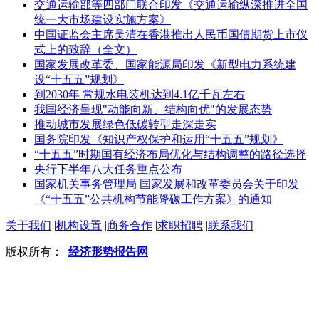
交通运输部等四部门联合印发《交通运输纵深推进全国
统一大市场建设实施方案》
中国证监会主席吴清在香港推出人民币国债期货上市仪
式上的致辞（全文）
国家发展改革委、国家能源局印发《新型电力系统建
设“十五五”规划》
到2030年 常规水电装机达到4.1亿千瓦左右
我国经济呈现"动能向新、结构向优"的发展态势
推动城市发展绿色低碳转型走深走实
国务院印发《知识产权保护和运用“十五五”规划》
“十五五”时期国有经济布局优化与结构调整的路径选择
央行下半年八大任务重点公布
国家机关事务管理局 国家发展和改革委员会关于印发
《“十五五”公共机构节能降碳工作方案》的通知
关于我们
|
机构设置
|
商务合作
|
求职招聘
|
联系我们
版权所有：
经济形势报告网