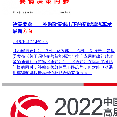
决策要参——补贴政策退出下的新能源汽车发
展新
方向
2018-10-17 14:52:03
【内容摘要】2月13日，财政部、工信部、科技部、发改
委发布《关于调整完善新能源汽车推广应用财政补贴政
策的通知》（简称《通知》），《通知》在提高了补贴
门槛的同时，补贴金额总体呈下降态势，但对纯电动乘
用车续航里程最高档位补贴金额有所提高。