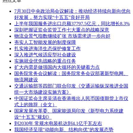
热点文章
7月30日中央政治局会议解读：推动经济持续向新向优向
好发展，努力实现“十五五”良好开局
上半年我国服务进出口总额37797.5亿元，同比增长8.3%
深刻把握证监会监管工作七大重点的战略深意
物流业景气指数继续扩张 市场需求进一步向好
夯实人工智能发展的制度保障
扎实推进海洋生态保护修复工作
深入推进气候适应型社会建设
实施就业优先战略的重点任务
扩大内需是做强国内大循环的关键着力点
国务院常务会议解读：国务院常务会议部署新型电网、
物流网建设
交通运输部等四部门联合印发《交通运输纵深推进全国
统一大市场建设实施方案》
中国证监会主席吴清在香港推出人民币国债期货上市仪
式上的致辞（全文）
国家发展改革委、国家能源局印发《新型电力系统建
设“十五五”规划》
到2030年 常规水电装机达到4.1亿千瓦左右
我国经济呈现"动能向新、结构向优"的发展态势