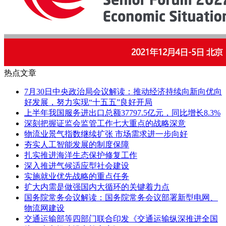
热点文章
7月30日中央政治局会议解读：推动经济持续向新向优向
好发展，努力实现“十五五”良好开局
上半年我国服务进出口总额37797.5亿元，同比增长8.3%
深刻把握证监会监管工作七大重点的战略深意
物流业景气指数继续扩张 市场需求进一步向好
夯实人工智能发展的制度保障
扎实推进海洋生态保护修复工作
深入推进气候适应型社会建设
实施就业优先战略的重点任务
扩大内需是做强国内大循环的关键着力点
国务院常务会议解读：国务院常务会议部署新型电网、
物流网建设
交通运输部等四部门联合印发《交通运输纵深推进全国