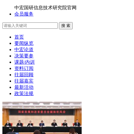
中宏国研信息技术研究院官网
会员服务
搜 索
首页
要闻纵览
中宏论道
决策要参
课题/内训
资料订阅
往届回顾
往届嘉宾
最新活动
政策法规