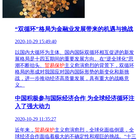
“双循环”格局为金融业发展带来的机遇与挑战
2020-10-29 15:49:40
以国内大循环为主体、国内国际双循环相互促进的新发
展格局是十四五期间的重要发展方向。在“逆全球化”思
潮不断抬头、
贸易保护
主义愈演愈烈的背景下，双循环
格局的形成对我国应对国内国际形势的新变化和新挑
战，进一步推动经济高质量发展，具有重大的战略意
义。
中国积极参与国际经济合作 为全球经济循环注
入了强大动力
2020-10-29 11:35:27
近年来，
贸易保护
主义愈演愈烈，全球化面临倒退，全
球经济合作面临着极大的不确定性和艰巨的挑战。“十三