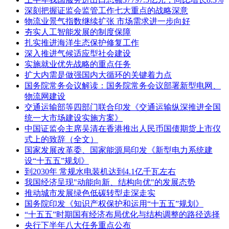
深刻把握证监会监管工作七大重点的战略深意
物流业景气指数继续扩张 市场需求进一步向好
夯实人工智能发展的制度保障
扎实推进海洋生态保护修复工作
深入推进气候适应型社会建设
实施就业优先战略的重点任务
扩大内需是做强国内大循环的关键着力点
国务院常务会议解读：国务院常务会议部署新型电网、
物流网建设
交通运输部等四部门联合印发《交通运输纵深推进全国
统一大市场建设实施方案》
中国证监会主席吴清在香港推出人民币国债期货上市仪
式上的致辞（全文）
国家发展改革委、国家能源局印发《新型电力系统建
设“十五五”规划》
到2030年 常规水电装机达到4.1亿千瓦左右
我国经济呈现"动能向新、结构向优"的发展态势
推动城市发展绿色低碳转型走深走实
国务院印发《知识产权保护和运用“十五五”规划》
“十五五”时期国有经济布局优化与结构调整的路径选择
央行下半年八大任务重点公布