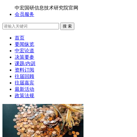
中宏国研信息技术研究院官网
会员服务
搜 索
首页
要闻纵览
中宏论道
决策要参
课题/内训
资料订阅
往届回顾
往届嘉宾
最新活动
政策法规