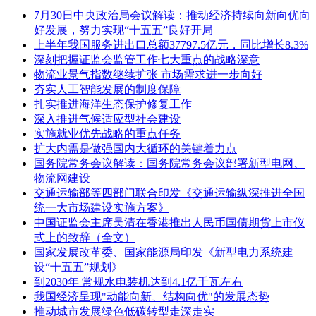
7月30日中央政治局会议解读：推动经济持续向新向优向
好发展，努力实现“十五五”良好开局
上半年我国服务进出口总额37797.5亿元，同比增长8.3%
深刻把握证监会监管工作七大重点的战略深意
物流业景气指数继续扩张 市场需求进一步向好
夯实人工智能发展的制度保障
扎实推进海洋生态保护修复工作
深入推进气候适应型社会建设
实施就业优先战略的重点任务
扩大内需是做强国内大循环的关键着力点
国务院常务会议解读：国务院常务会议部署新型电网、
物流网建设
交通运输部等四部门联合印发《交通运输纵深推进全国
统一大市场建设实施方案》
中国证监会主席吴清在香港推出人民币国债期货上市仪
式上的致辞（全文）
国家发展改革委、国家能源局印发《新型电力系统建
设“十五五”规划》
到2030年 常规水电装机达到4.1亿千瓦左右
我国经济呈现"动能向新、结构向优"的发展态势
推动城市发展绿色低碳转型走深走实