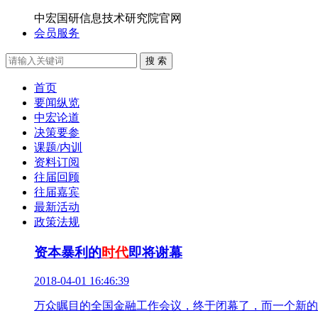
中宏国研信息技术研究院官网
会员服务
搜 索
首页
要闻纵览
中宏论道
决策要参
课题/内训
资料订阅
往届回顾
往届嘉宾
最新活动
政策法规
资本暴利的
时代
即将谢幕
2018-04-01 16:46:39
万众瞩目的全国金融工作会议，终于闭幕了，而一个新的