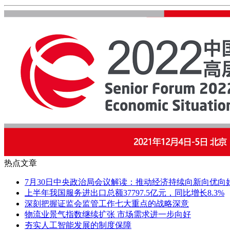
热点文章
7月30日中央政治局会议解读：推动经济持续向新向优向
上半年我国服务进出口总额37797.5亿元，同比增长8.3%
深刻把握证监会监管工作七大重点的战略深意
物流业景气指数继续扩张 市场需求进一步向好
夯实人工智能发展的制度保障